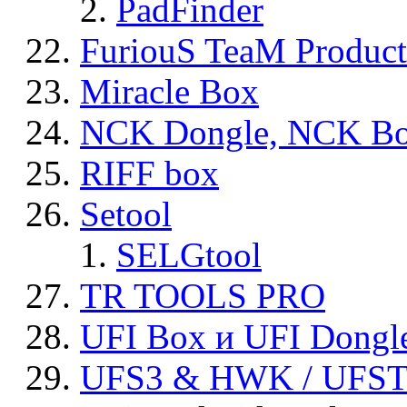
PadFinder
FuriouS TeaM Product
Miracle Box
NCK Dongle, NCK B
RIFF box
Setool
SELGtool
TR TOOLS PRO
UFI Box и UFI Dongl
UFS3 & HWK / UFS