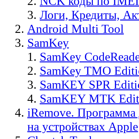
NCK коды по IMEI
Логи, Кредиты, Ак
Android Multi Tool
SamKey
SamKey CodeReade
SamKey TMO Editi
SamKEY SPR Editi
SamKEY MTK Edit
iRemove. Программа 
на устройствах Apple