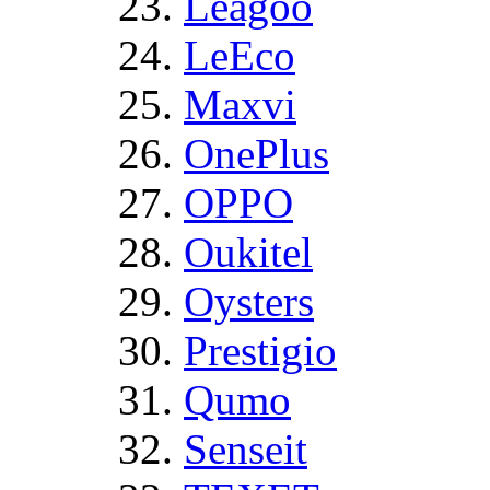
Leagoo
LeEco
Maxvi
OnePlus
OPPO
Oukitel
Oysters
Prestigio
Qumo
Senseit