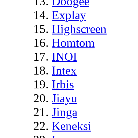
Doogee
Explay
Highscreen
Homtom
INOI
Intex
Irbis
Jiayu
Jinga
Keneksi