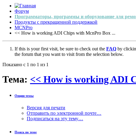
Форум
Программаторы, программы и оборудование для ремо
Продукты с прекращенной поддержкой
MCNPro
<< How is working ADI Chips with McnPro Box ...
If this is your first visit, be sure to check out the
FAQ
by clicki
the forum that you want to visit from the selection below.
Показано с 1 по 1 из 1
Тема:
<< How is working ADI C
Опции темы
Версия для печати
Отправить по электронной почте…
Подписаться на эту тему…
Поиск по теме