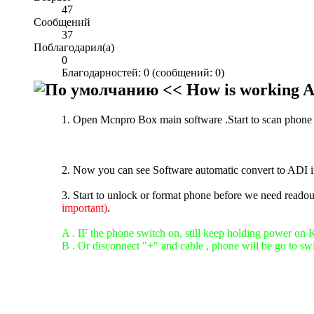
47
Сообщений
37
Поблагодарил(а)
0
Благодарностей: 0 (сообщений: 0)
<< How is working A
1. Open Mcnpro Box main software .Start to scan phone 
2. Now you can see Software automatic convert to ADI int
3. Start to unlock or format phone before we need readou
important)
.
A . IF the phone switch on, still keep holding power on 
B . Or disconnect "+" and cable , phone will be go to swi