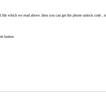
 computer.
ved file which we read above. then you can get the phone unlock code ,
ash button