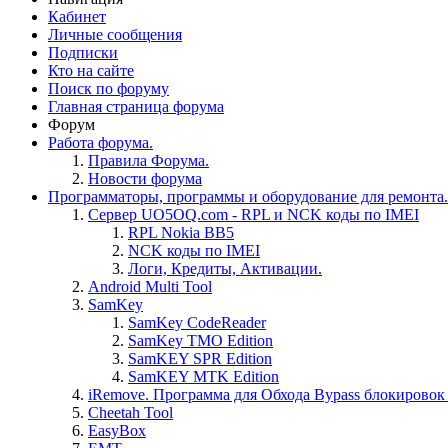
Кабинет
Личные сообщения
Подписки
Кто на сайте
Поиск по форуму
Главная страница форума
Форум
Работа форума.
Правила Форума.
Новости форума
Программаторы, программы и оборудование для ремонта.
Сервер UO5OQ.com - RPL и NCK коды по IMEI
RPL Nokia BB5
NCK коды по IMEI
Логи, Кредиты, Активации.
Android Multi Tool
SamKey
SamKey CodeReader
SamKey TMO Edition
SamKEY SPR Edition
SamKEY MTK Edition
iRemove. Программа для Обхода Bypass блокировок 
Cheetah Tool
EasyBox