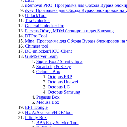
EMT
iRemoval PRO. Программа для Обхода Bypass блоки
iKey. Программа для Обхода Bypass блокировок на 
UnlockTool
Tira Unlocker
General Unlocker Pro
Perseus Обход MDM блокировки для Samsung
DTPro Tool
Mina. Программа для Обхода Bypass блокировок на 
Chimera tool
DC-unlocker/HCU-Client
GSMServer Team
Sigma Box / Smart Clip 2
Smart-clip & S-key
Octopus Box
Octopus FRP
Octopus Huawei
Octopus LG
Octopus Samsung
Pegasus Box
Medusa Box
EFT Dongle
HUA/Asansam/HDE/ tool
Infinity Box
BB5 Easy Service Tool