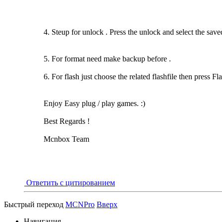
Now Please waiting a few mins. then save the Bin file to
4. Steup for unlock . Press the unlock and select the sa
5. For format need make backup before .
6. For flash just choose the related flashfile then press Fl
Enjoy Easy plug / play games. :)
Best Regards !
Mcnbox Team
Ответить с цитированием
Быстрый переход
MCNPro
Вверх
Навигация