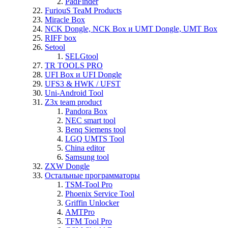
PadFinder
FuriouS TeaM Products
Miracle Box
NCK Dongle, NCK Box и UMT Dongle, UMT Box
RIFF box
Setool
SELGtool
TR TOOLS PRO
UFI Box и UFI Dongle
UFS3 & HWK / UFST
Uni-Android Tool
Z3x team product
Pandora Box
NEC smart tool
Benq Siemens tool
LGQ UMTS Tool
China editor
Samsung tool
ZXW Dongle
Остальные программаторы
TSM-Tool Pro
Phoenix Service Tool
Griffin Unlocker
AMTPro
TFM Tool Pro