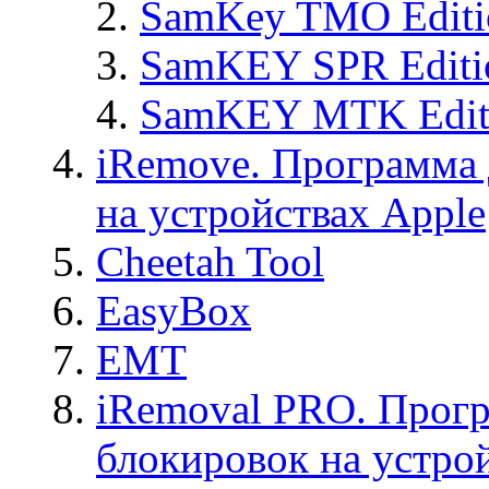
SamKey TMO Editi
SamKEY SPR Editi
SamKEY MTK Edit
iRemove. Программа 
на устройствах Apple
Cheetah Tool
EasyBox
EMT
iRemoval PRO. Прогр
блокировок на устро