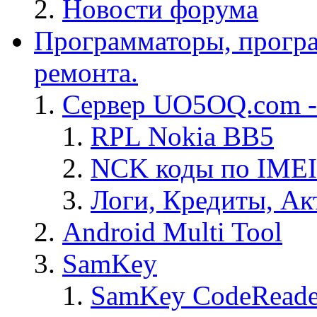
Новости форума
Программаторы, програ
ремонта.
Сервер UO5OQ.com -
RPL Nokia BB5
NCK коды по IMEI
Логи, Кредиты, Ак
Android Multi Tool
SamKey
SamKey CodeReade