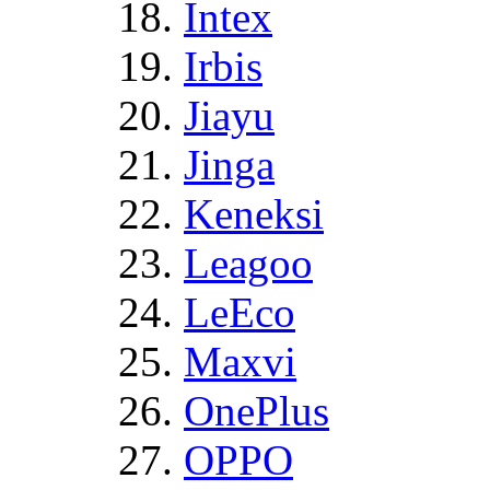
Intex
Irbis
Jiayu
Jinga
Keneksi
Leagoo
LeEco
Maxvi
OnePlus
OPPO