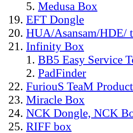
Medusa Box
EFT Dongle
HUA/Asansam/HDE/ t
Infinity Box
BB5 Easy Service T
PadFinder
FuriouS TeaM Product
Miracle Box
NCK Dongle, NCK B
RIFF box