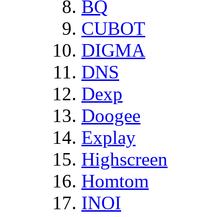
BQ
CUBOT
DIGMA
DNS
Dexp
Doogee
Explay
Highscreen
Homtom
INOI