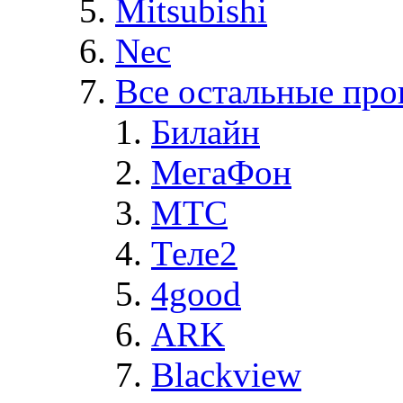
Mitsubishi
Nec
Все остальные про
Билайн
МегаФон
MTC
Теле2
4good
ARK
Blackview