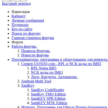
Быстрый переход
Навигация
Кабинет
Личные сообщения
Подписки
Кто на сайте
Поиск по форуму
Главная страница форума
Форум
Работа форума.
Правила Форума.
Новости форума
Программаторы, программы и оборудование для ремонта.
Сервер UO5OQ.com - RPL и NCK коды по IMEI
RPL Nokia BB5
NCK коды по IMEI
Логи, Кредиты, Активации.
Android Multi Tool
SamKey
SamKey CodeReader
SamKey TMO Edition
SamKEY SPR Edition
SamKEY MTK Edition
iRemove. Программа для Обхода Bypass блокировок 