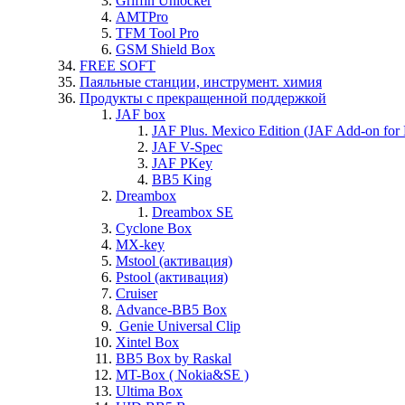
Griffin Unlocker
AMTPro
TFM Tool Pro
GSM Shield Box
FREE SOFT
Паяльные станции, инструмент. химия
Продукты с прекращенной поддержкой
JAF box
JAF Plus. Mexico Edition (JAF Add-on for
JAF V-Spec
JAF PKey
BB5 King
Dreambox
Dreambox SE
Cyclone Box
MX-key
Mstool (активация)
Pstool (активация)
Cruiser
Advance-BB5 Box
Genie Universal Clip
Xintel Box
BB5 Box by Raskal
MT-Box ( Nokia&SE )
Ultima Box