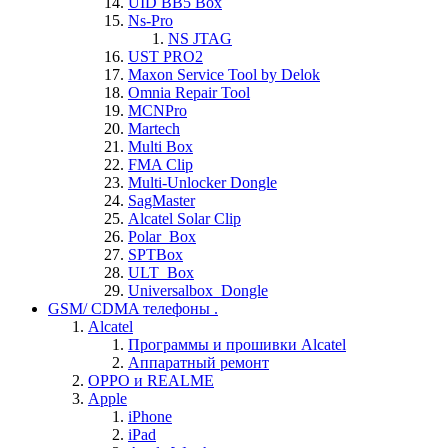
UID BB5 Box
Ns-Pro
NS JTAG
UST PRO2
Maxon Service Tool by Delok
Omnia Repair Tool
MCNPro
Martech
Multi Box
FMA Clip
Multi-Unlocker Dongle
SagMaster
Alcatel Solar Clip
Polar_Box
SPTBox
ULT_Box
Universalbox_Dongle
GSM/ CDMA телефоны .
Alcatel
Программы и прошивки Alcatel
Аппаратный ремонт
OPPO и REALME
Apple
iPhone
iPad