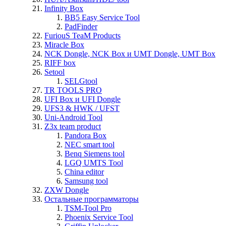
Infinity Box
BB5 Easy Service Tool
PadFinder
FuriouS TeaM Products
Miracle Box
NCK Dongle, NCK Box и UMT Dongle, UMT Box
RIFF box
Setool
SELGtool
TR TOOLS PRO
UFI Box и UFI Dongle
UFS3 & HWK / UFST
Uni-Android Tool
Z3x team product
Pandora Box
NEC smart tool
Benq Siemens tool
LGQ UMTS Tool
China editor
Samsung tool
ZXW Dongle
Остальные программаторы
TSM-Tool Pro
Phoenix Service Tool