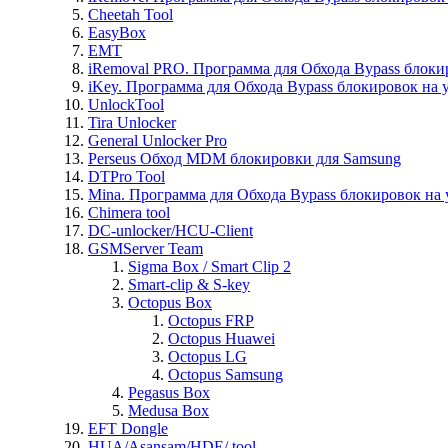
Cheetah Tool
EasyBox
EMT
iRemoval PRO. Программа для Обхода Bypass блоки
iKey. Программа для Обхода Bypass блокировок на 
UnlockTool
Tira Unlocker
General Unlocker Pro
Perseus Обход MDM блокировки для Samsung
DTPro Tool
Mina. Программа для Обхода Bypass блокировок на 
Chimera tool
DC-unlocker/HCU-Client
GSMServer Team
Sigma Box / Smart Clip 2
Smart-clip & S-key
Octopus Box
Octopus FRP
Octopus Huawei
Octopus LG
Octopus Samsung
Pegasus Box
Medusa Box
EFT Dongle
HUA/Asansam/HDE/ tool