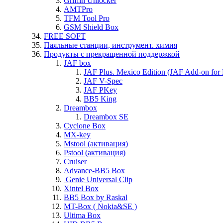
Griffin Unlocker
AMTPro
TFM Tool Pro
GSM Shield Box
FREE SOFT
Паяльные станции, инструмент. химия
Продукты с прекращенной поддержкой
JAF box
JAF Plus. Mexico Edition (JAF Add-on for
JAF V-Spec
JAF PKey
BB5 King
Dreambox
Dreambox SE
Cyclone Box
MX-key
Mstool (активация)
Pstool (активация)
Cruiser
Advance-BB5 Box
Genie Universal Clip
Xintel Box
BB5 Box by Raskal
MT-Box ( Nokia&SE )
Ultima Box