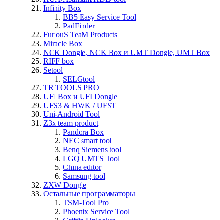
Infinity Box
BB5 Easy Service Tool
PadFinder
FuriouS TeaM Products
Miracle Box
NCK Dongle, NCK Box и UMT Dongle, UMT Box
RIFF box
Setool
SELGtool
TR TOOLS PRO
UFI Box и UFI Dongle
UFS3 & HWK / UFST
Uni-Android Tool
Z3x team product
Pandora Box
NEC smart tool
Benq Siemens tool
LGQ UMTS Tool
China editor
Samsung tool
ZXW Dongle
Остальные программаторы
TSM-Tool Pro
Phoenix Service Tool