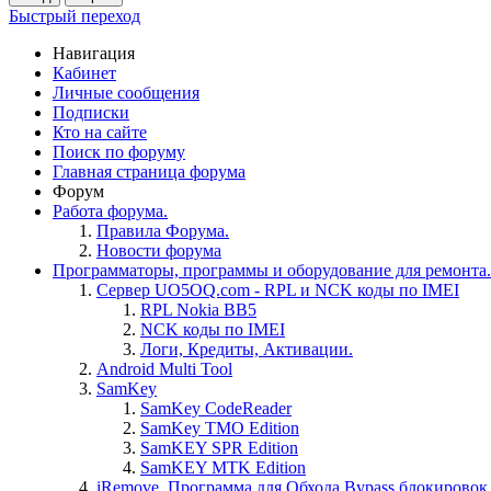
Быстрый переход
Навигация
Кабинет
Личные сообщения
Подписки
Кто на сайте
Поиск по форуму
Главная страница форума
Форум
Работа форума.
Правила Форума.
Новости форума
Программаторы, программы и оборудование для ремонта.
Сервер UO5OQ.com - RPL и NCK коды по IMEI
RPL Nokia BB5
NCK коды по IMEI
Логи, Кредиты, Активации.
Android Multi Tool
SamKey
SamKey CodeReader
SamKey TMO Edition
SamKEY SPR Edition
SamKEY MTK Edition
iRemove. Программа для Обхода Bypass блокировок 