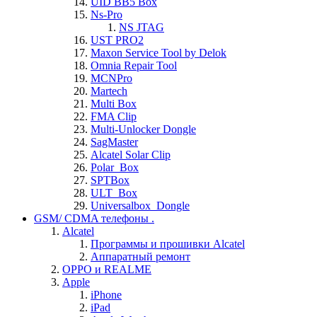
UID BB5 Box
Ns-Pro
NS JTAG
UST PRO2
Maxon Service Tool by Delok
Omnia Repair Tool
MCNPro
Martech
Multi Box
FMA Clip
Multi-Unlocker Dongle
SagMaster
Alcatel Solar Clip
Polar_Box
SPTBox
ULT_Box
Universalbox_Dongle
GSM/ CDMA телефоны .
Alcatel
Программы и прошивки Alcatel
Аппаратный ремонт
OPPO и REALME
Apple
iPhone
iPad