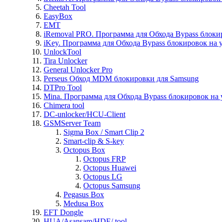
Cheetah Tool
EasyBox
EMT
iRemoval PRO. Программа для Обхода Bypass блоки
iKey. Программа для Обхода Bypass блокировок на 
UnlockTool
Tira Unlocker
General Unlocker Pro
Perseus Обход MDM блокировки для Samsung
DTPro Tool
Mina. Программа для Обхода Bypass блокировок на 
Chimera tool
DC-unlocker/HCU-Client
GSMServer Team
Sigma Box / Smart Clip 2
Smart-clip & S-key
Octopus Box
Octopus FRP
Octopus Huawei
Octopus LG
Octopus Samsung
Pegasus Box
Medusa Box
EFT Dongle
HUA/Asansam/HDE/ tool