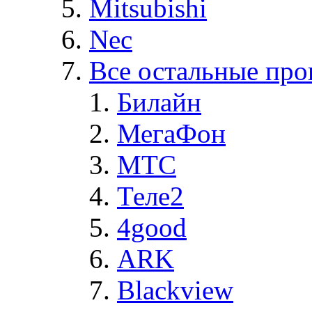
Mitsubishi
Nec
Все остальные про
Билайн
МегаФон
MTC
Теле2
4good
ARK
Blackview