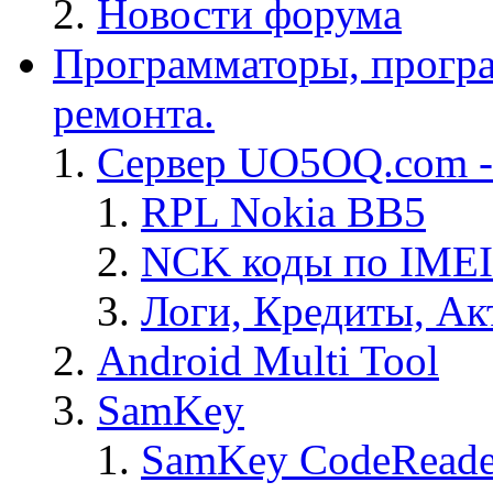
Новости форума
Программаторы, програ
ремонта.
Сервер UO5OQ.com -
RPL Nokia BB5
NCK коды по IMEI
Логи, Кредиты, Ак
Android Multi Tool
SamKey
SamKey CodeReade