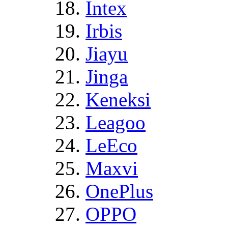
Intex
Irbis
Jiayu
Jinga
Keneksi
Leagoo
LeEco
Maxvi
OnePlus
OPPO