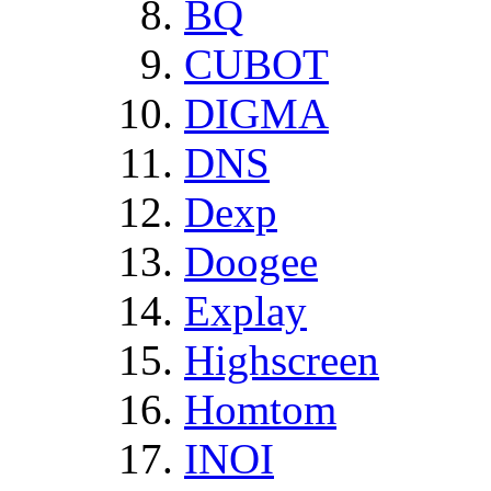
BQ
CUBOT
DIGMA
DNS
Dexp
Doogee
Explay
Highscreen
Homtom
INOI