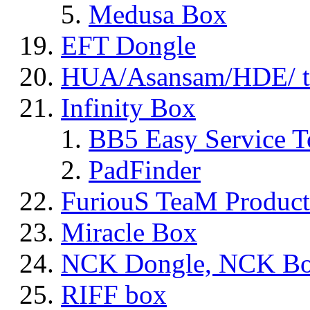
Medusa Box
EFT Dongle
HUA/Asansam/HDE/ t
Infinity Box
BB5 Easy Service T
PadFinder
FuriouS TeaM Product
Miracle Box
NCK Dongle, NCK B
RIFF box