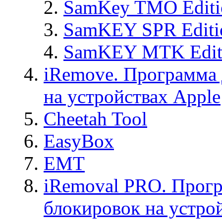
SamKey TMO Editi
SamKEY SPR Editi
SamKEY MTK Edit
iRemove. Программа 
на устройствах Apple
Cheetah Tool
EasyBox
EMT
iRemoval PRO. Прогр
блокировок на устро