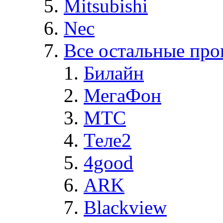
Mitsubishi
Nec
Все остальные про
Билайн
МегаФон
MTC
Теле2
4good
ARK
Blackview