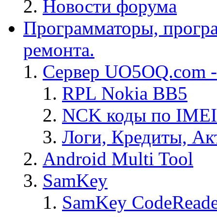
Новости форума
Программаторы, програ
ремонта.
Сервер UO5OQ.com -
RPL Nokia BB5
NCK коды по IMEI
Логи, Кредиты, Ак
Android Multi Tool
SamKey
SamKey CodeReade