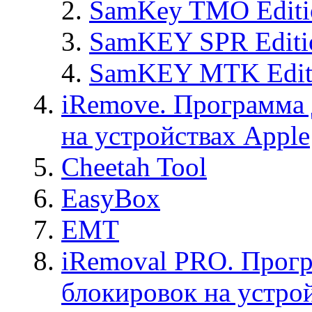
SamKey TMO Editi
SamKEY SPR Editi
SamKEY MTK Edit
iRemove. Программа 
на устройствах Apple
Cheetah Tool
EasyBox
EMT
iRemoval PRO. Прогр
блокировок на устро