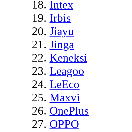
Intex
Irbis
Jiayu
Jinga
Keneksi
Leagoo
LeEco
Maxvi
OnePlus
OPPO