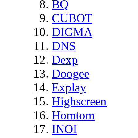
BQ
CUBOT
DIGMA
DNS
Dexp
Doogee
Explay
Highscreen
Homtom
INOI