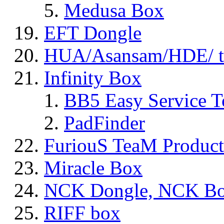
Medusa Box
EFT Dongle
HUA/Asansam/HDE/ t
Infinity Box
BB5 Easy Service T
PadFinder
FuriouS TeaM Product
Miracle Box
NCK Dongle, NCK B
RIFF box