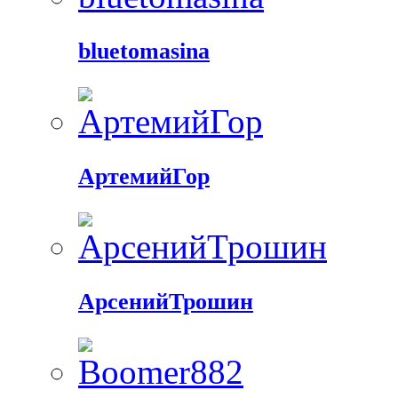
bluetomasina
АртемийГор
АрсенийТрошин