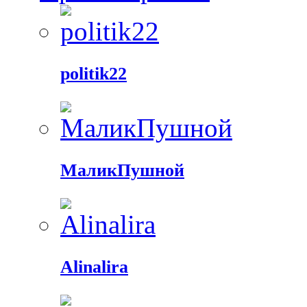
politik22
МаликПушной
Alinalira