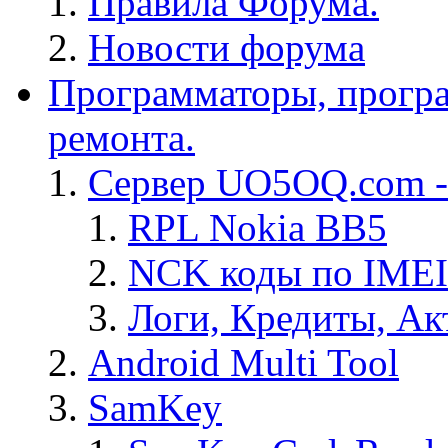
Правила Форума.
Новости форума
Программаторы, програ
ремонта.
Сервер UO5OQ.com -
RPL Nokia BB5
NCK коды по IMEI
Логи, Кредиты, Ак
Android Multi Tool
SamKey