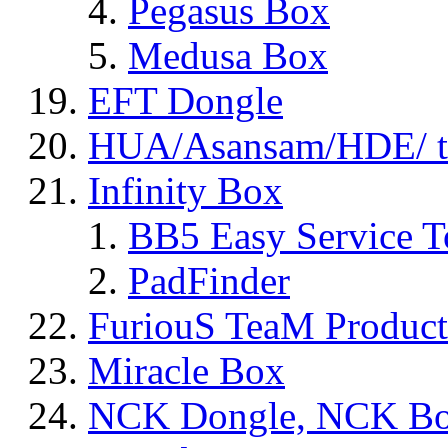
Pegasus Box
Medusa Box
EFT Dongle
HUA/Asansam/HDE/ t
Infinity Box
BB5 Easy Service T
PadFinder
FuriouS TeaM Product
Miracle Box
NCK Dongle, NCK B