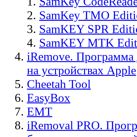
SamKey CodeReade
SamKey TMO Editi
SamKEY SPR Editi
SamKEY MTK Edit
iRemove. Программа 
на устройствах Apple
Cheetah Tool
EasyBox
EMT
iRemoval PRO. Прогр