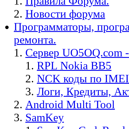
Правила Форума.
Новости форума
Программаторы, програ
ремонта.
Сервер UO5OQ.com -
RPL Nokia BB5
NCK коды по IMEI
Логи, Кредиты, Ак
Android Multi Tool
SamKey