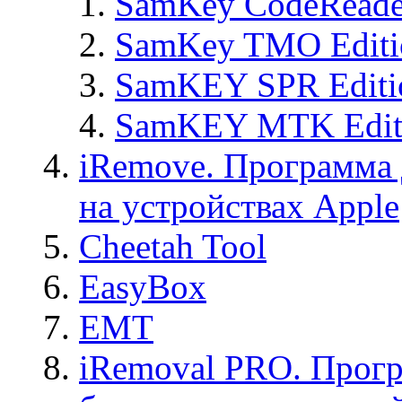
SamKey CodeReade
SamKey TMO Editi
SamKEY SPR Editi
SamKEY MTK Edit
iRemove. Программа 
на устройствах Apple
Cheetah Tool
EasyBox
EMT
iRemoval PRO. Прогр