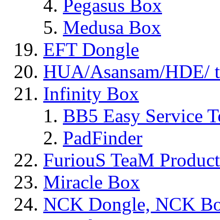
Pegasus Box
Medusa Box
EFT Dongle
HUA/Asansam/HDE/ t
Infinity Box
BB5 Easy Service T
PadFinder
FuriouS TeaM Product
Miracle Box
NCK Dongle, NCK B