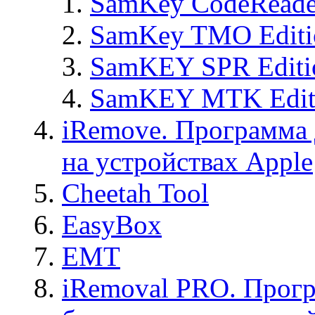
SamKey CodeReade
SamKey TMO Editi
SamKEY SPR Editi
SamKEY MTK Edit
iRemove. Программа 
на устройствах Apple
Cheetah Tool
EasyBox
EMT
iRemoval PRO. Прогр