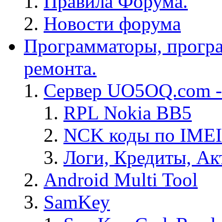
Правила Форума.
Новости форума
Программаторы, програ
ремонта.
Сервер UO5OQ.com -
RPL Nokia BB5
NCK коды по IMEI
Логи, Кредиты, Ак
Android Multi Tool
SamKey