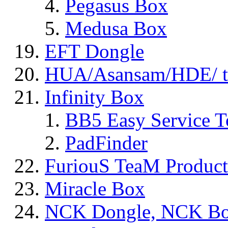
Pegasus Box
Medusa Box
EFT Dongle
HUA/Asansam/HDE/ t
Infinity Box
BB5 Easy Service T
PadFinder
FuriouS TeaM Product
Miracle Box
NCK Dongle, NCK B