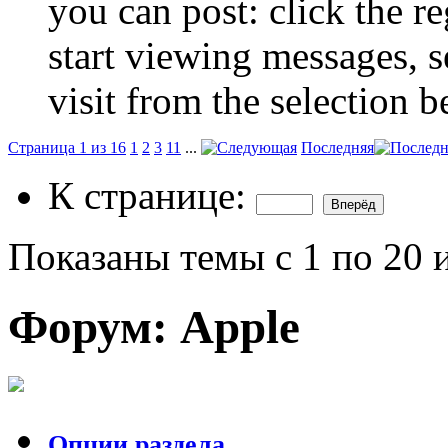
you can post: click the r
start viewing messages, s
visit from the selection b
Страница 1 из 16
1
2
3
11
...
Последняя
К странице:
Показаны темы с 1 по 20 
Форум:
Apple
Опции раздела