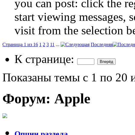
you can post: click the r
start viewing messages, s
visit from the selection b
Страница 1 из 16
1
2
3
11
...
Последняя
К странице:
Показаны темы с 1 по 20 
Форум:
Apple
Опции раздела