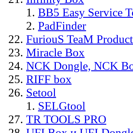
BB5 Easy Service T
PadFinder
FuriouS TeaM Product
Miracle Box
NCK Dongle, NCK B
RIFF box
Setool
SELGtool
TR TOOLS PRO
UFI Box и UFI Dongl