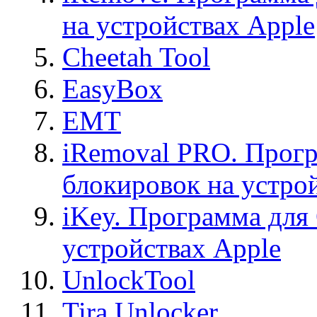
на устройствах Apple
Cheetah Tool
EasyBox
EMT
iRemoval PRO. Прогр
блокировок на устро
iKey. Программа для
устройствах Apple
UnlockTool
Tira Unlocker