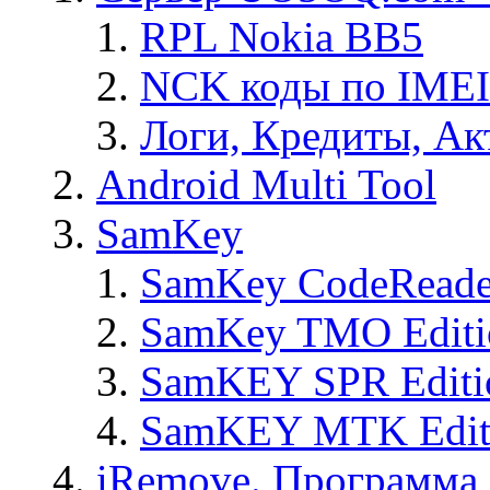
RPL Nokia BB5
NCK коды по IMEI
Логи, Кредиты, Ак
Android Multi Tool
SamKey
SamKey CodeReade
SamKey TMO Editi
SamKEY SPR Editi
SamKEY MTK Edit
iRemove. Программа 