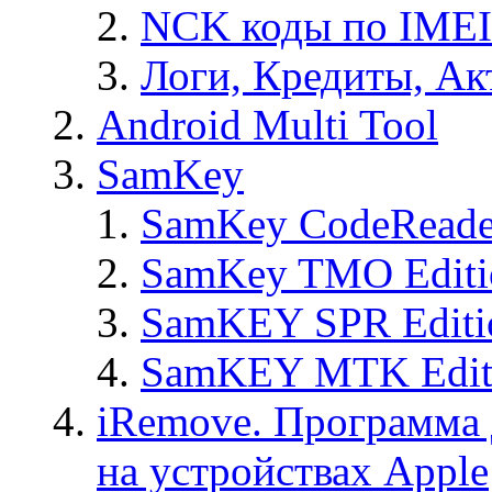
NCK коды по IMEI
Логи, Кредиты, Ак
Android Multi Tool
SamKey
SamKey CodeReade
SamKey TMO Editi
SamKEY SPR Editi
SamKEY MTK Edit
iRemove. Программа 
на устройствах Apple