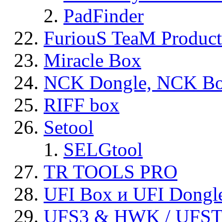
PadFinder
FuriouS TeaM Product
Miracle Box
NCK Dongle, NCK B
RIFF box
Setool
SELGtool
TR TOOLS PRO
UFI Box и UFI Dongl
UFS3 & HWK / UFS