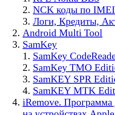
NCK коды по IMEI
Логи, Кредиты, Ак
Android Multi Tool
SamKey
SamKey CodeReade
SamKey TMO Editi
SamKEY SPR Editi
SamKEY MTK Edit
iRemove. Программа 
на устройствах Apple