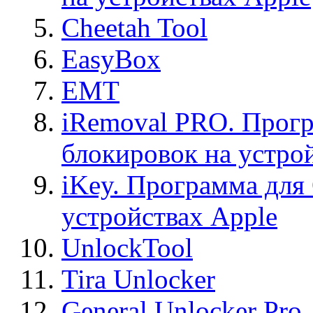
Cheetah Tool
EasyBox
EMT
iRemoval PRO. Прогр
блокировок на устро
iKey. Программа для
устройствах Apple
UnlockTool
Tira Unlocker
General Unlocker Pro