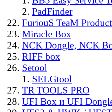
BB5 Easy Service T
PadFinder
FuriouS TeaM Product
Miracle Box
NCK Dongle, NCK B
RIFF box
Setool
SELGtool
TR TOOLS PRO
UFI Box и UFI Dongl