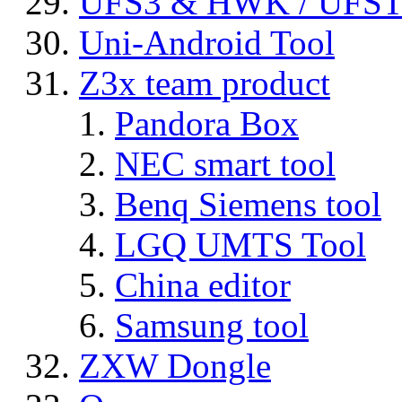
UFS3 & HWK / UFS
Uni-Android Tool
Z3x team product
Pandora Box
NEC smart tool
Benq Siemens tool
LGQ UMTS Tool
China editor
Samsung tool
ZXW Dongle