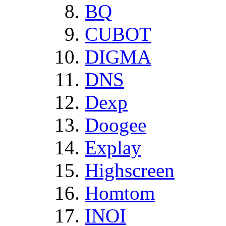
BQ
CUBOT
DIGMA
DNS
Dexp
Doogee
Explay
Highscreen
Homtom
INOI