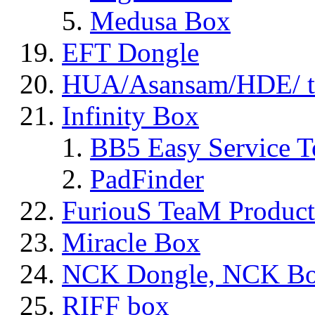
Medusa Box
EFT Dongle
HUA/Asansam/HDE/ t
Infinity Box
BB5 Easy Service T
PadFinder
FuriouS TeaM Product
Miracle Box
NCK Dongle, NCK B
RIFF box