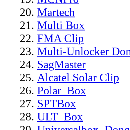
Martech
Multi Box
FMA Clip
Multi-Unlocker Don
SagMaster
Alcatel Solar Clip
Polar_Box
SPTBox
ULT_Box
Universalbox_Dong