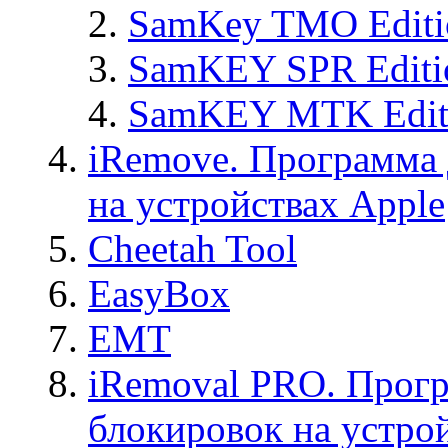
SamKey TMO Editi
SamKEY SPR Editi
SamKEY MTK Edit
iRemove. Программа 
на устройствах Apple
Cheetah Tool
EasyBox
EMT
iRemoval PRO. Прогр
блокировок на устро