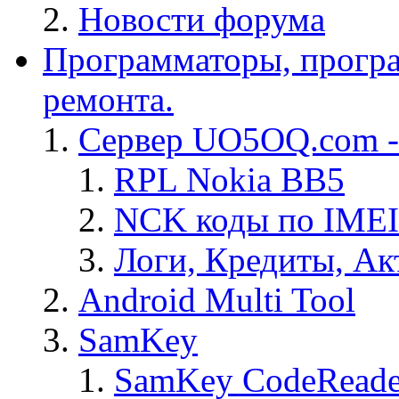
Новости форума
Программаторы, програ
ремонта.
Сервер UO5OQ.com -
RPL Nokia BB5
NCK коды по IMEI
Логи, Кредиты, Ак
Android Multi Tool
SamKey
SamKey CodeReade