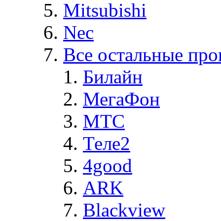
Mitsubishi
Nec
Все остальные про
Билайн
МегаФон
MTC
Теле2
4good
ARK
Blackview