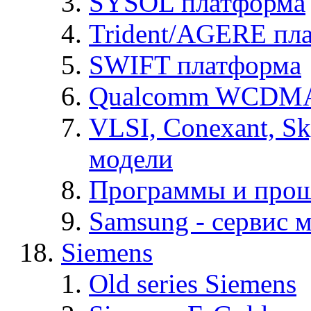
SYSOL платформа
Trident/AGERE пл
SWIFT платформа
Qualcomm WCDMA
VLSI, Conexant, S
модели
Программы и про
Samsung - cервис м
Siemens
Old series Siemens