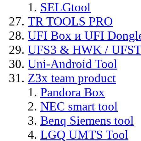
SELGtool
TR TOOLS PRO
UFI Box и UFI Dongl
UFS3 & HWK / UFS
Uni-Android Tool
Z3x team product
Pandora Box
NEC smart tool
Benq Siemens tool
LGQ UMTS Tool