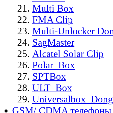
Multi Box
FMA Clip
Multi-Unlocker Don
SagMaster
Alcatel Solar Clip
Polar_Box
SPTBox
ULT_Box
Universalbox_Dong
GSM/ CDMA телефоны 