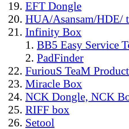
EFT Dongle
HUA/Asansam/HDE/ t
Infinity Box
BB5 Easy Service T
PadFinder
FuriouS TeaM Product
Miracle Box
NCK Dongle, NCK B
RIFF box
Setool