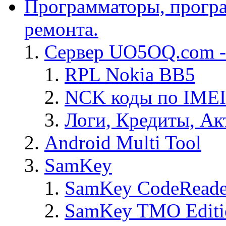
Программаторы, програ
ремонта.
Сервер UO5OQ.com -
RPL Nokia BB5
NCK коды по IMEI
Логи, Кредиты, Ак
Android Multi Tool
SamKey
SamKey CodeReade
SamKey TMO Editi