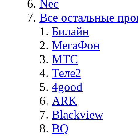
Nec
Все остальные про
Билайн
МегаФон
MTC
Теле2
4good
ARK
Blackview
BQ