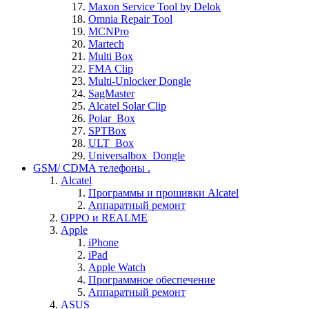
Maxon Service Tool by Delok
Omnia Repair Tool
MCNPro
Martech
Multi Box
FMA Clip
Multi-Unlocker Dongle
SagMaster
Alcatel Solar Clip
Polar_Box
SPTBox
ULT_Box
Universalbox_Dongle
GSM/ CDMA телефоны .
Alcatel
Программы и прошивки Alcatel
Аппаратный ремонт
OPPO и REALME
Apple
iPhone
iPad
Apple Watch
Программное обеспечение
Аппаратный ремонт
ASUS