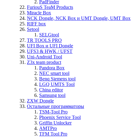
PadFinder
FuriouS TeaM Products
Miracle Box
NCK Dongle, NCK Box и UMT Dongle, UMT Box
RIFF box
Setool
SELGtool
TR TOOLS PRO
UFI Box и UFI Dongle
UFS3 & HWK / UFST
Uni-Android Tool
Z3x team product
Pandora Box
NEC smart tool
Benq Siemens tool
LGQ UMTS Tool
China editor
Samsung tool
ZXW Dongle
Остальные программаторы
TSM-Tool Pro
Phoenix Service Tool
Griffin Unlocker
AMTPro
TFM Tool Pro