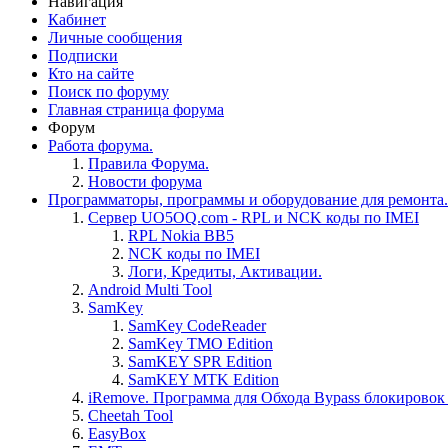
Навигация
Кабинет
Личные сообщения
Подписки
Кто на сайте
Поиск по форуму
Главная страница форума
Форум
Работа форума.
Правила Форума.
Новости форума
Программаторы, программы и оборудование для ремонта.
Сервер UO5OQ.com - RPL и NCK коды по IMEI
RPL Nokia BB5
NCK коды по IMEI
Логи, Кредиты, Активации.
Android Multi Tool
SamKey
SamKey CodeReader
SamKey TMO Edition
SamKEY SPR Edition
SamKEY MTK Edition
iRemove. Программа для Обхода Bypass блокировок 
Cheetah Tool
EasyBox