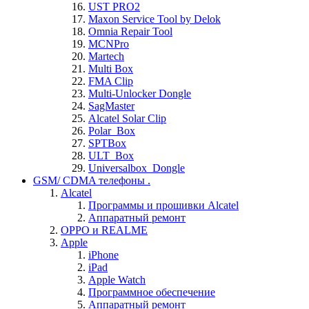
UST PRO2
Maxon Service Tool by Delok
Omnia Repair Tool
MCNPro
Martech
Multi Box
FMA Clip
Multi-Unlocker Dongle
SagMaster
Alcatel Solar Clip
Polar_Box
SPTBox
ULT_Box
Universalbox_Dongle
GSM/ CDMA телефоны .
Alcatel
Программы и прошивки Alcatel
Аппаратный ремонт
OPPO и REALME
Apple
iPhone
iPad
Apple Watch
Программное обеспечение
Аппаратный ремонт