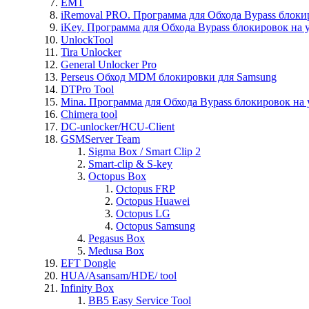
EMT
iRemoval PRO. Программа для Обхода Bypass блоки
iKey. Программа для Обхода Bypass блокировок на 
UnlockTool
Tira Unlocker
General Unlocker Pro
Perseus Обход MDM блокировки для Samsung
DTPro Tool
Mina. Программа для Обхода Bypass блокировок на 
Chimera tool
DC-unlocker/HCU-Client
GSMServer Team
Sigma Box / Smart Clip 2
Smart-clip & S-key
Octopus Box
Octopus FRP
Octopus Huawei
Octopus LG
Octopus Samsung
Pegasus Box
Medusa Box
EFT Dongle
HUA/Asansam/HDE/ tool
Infinity Box
BB5 Easy Service Tool