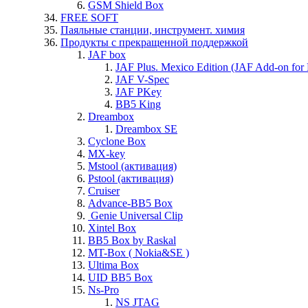
GSM Shield Box
FREE SOFT
Паяльные станции, инструмент. химия
Продукты с прекращенной поддержкой
JAF box
JAF Plus. Mexico Edition (JAF Add-on for
JAF V-Spec
JAF PKey
BB5 King
Dreambox
Dreambox SE
Cyclone Box
MX-key
Mstool (активация)
Pstool (активация)
Cruiser
Advance-BB5 Box
Genie Universal Clip
Xintel Box
BB5 Box by Raskal
MT-Box ( Nokia&SE )
Ultima Box
UID BB5 Box
Ns-Pro
NS JTAG