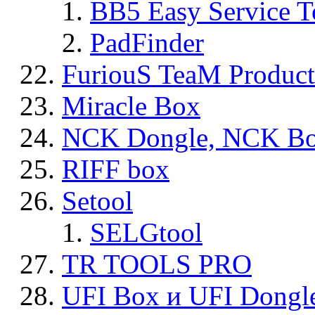
BB5 Easy Service T
PadFinder
FuriouS TeaM Product
Miracle Box
NCK Dongle, NCK B
RIFF box
Setool
SELGtool
TR TOOLS PRO
UFI Box и UFI Dongl