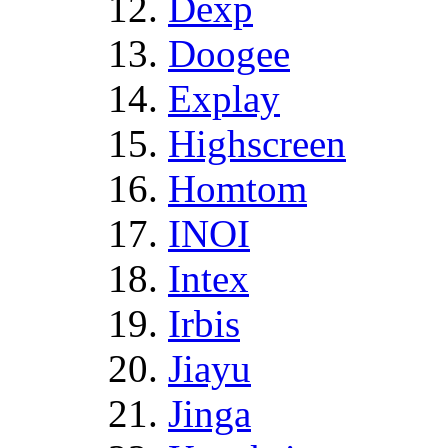
Dexp
Doogee
Explay
Highscreen
Homtom
INOI
Intex
Irbis
Jiayu
Jinga