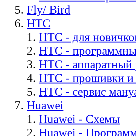
Fly/ Bird
HTC
HTC - для новичко
HTC - программны
HTC - аппаратный
HTC - прошивки и
HTC - cервис мануа
Huawei
Huawei - Cхемы
Huawei - Програм