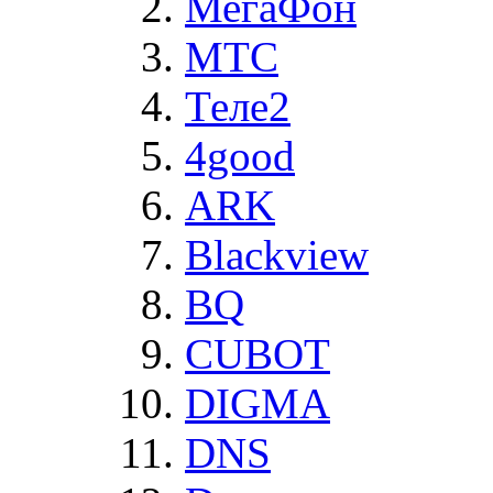
МегаФон
MTC
Теле2
4good
ARK
Blackview
BQ
CUBOT
DIGMA
DNS