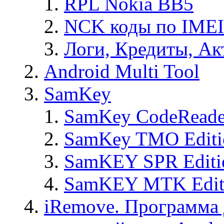
RPL Nokia BB5
NCK коды по IMEI
Логи, Кредиты, Ак
Android Multi Tool
SamKey
SamKey CodeReade
SamKey TMO Editi
SamKEY SPR Editi
SamKEY MTK Edit
iRemove. Программа 