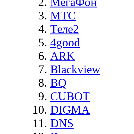
МегаФон
MTC
Теле2
4good
ARK
Blackview
BQ
CUBOT
DIGMA
DNS