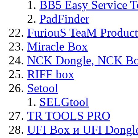
BB5 Easy Service T
PadFinder
FuriouS TeaM Product
Miracle Box
NCK Dongle, NCK B
RIFF box
Setool
SELGtool
TR TOOLS PRO
UFI Box и UFI Dongl