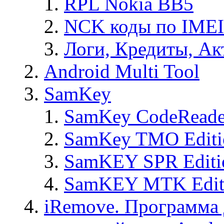
RPL Nokia BB5
NCK коды по IMEI
Логи, Кредиты, Ак
Android Multi Tool
SamKey
SamKey CodeReade
SamKey TMO Editi
SamKEY SPR Editi
SamKEY MTK Edit
iRemove. Программа 