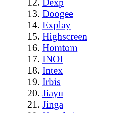
Dexp
Doogee
Explay
Highscreen
Homtom
INOI
Intex
Irbis
Jiayu
Jinga