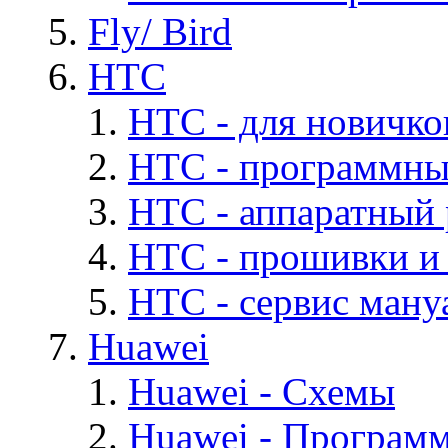
Fly/ Bird
HTC
HTC - для новичко
HTC - программны
HTC - аппаратный
HTC - прошивки и
HTC - cервис мануа
Huawei
Huawei - Cхемы
Huawei - Програм