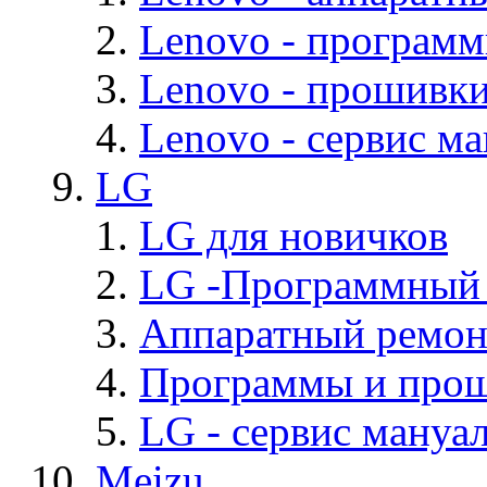
Lenovo - програм
Lenovo - прошивк
Lenovo - cервис ма
LG
LG для новичков
LG -Программный
Аппаратный ремон
Программы и про
LG - cервис мануал
Meizu