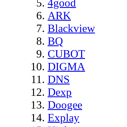
4good
ARK
Blackview
BQ
CUBOT
DIGMA
DNS
Dexp
Doogee
Explay