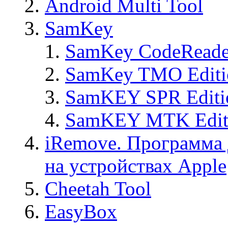
Android Multi Tool
SamKey
SamKey CodeReade
SamKey TMO Editi
SamKEY SPR Editi
SamKEY MTK Edit
iRemove. Программа 
на устройствах Apple
Cheetah Tool
EasyBox