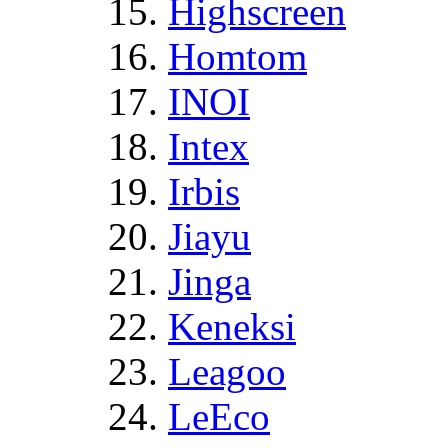
Highscreen
Homtom
INOI
Intex
Irbis
Jiayu
Jinga
Keneksi
Leagoo
LeEco