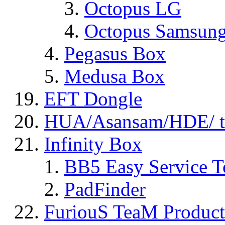
Octopus LG
Octopus Samsun
Pegasus Box
Medusa Box
EFT Dongle
HUA/Asansam/HDE/ t
Infinity Box
BB5 Easy Service T
PadFinder
FuriouS TeaM Product