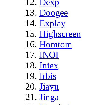
Dexp
Doogee
Explay
Highscreen
Homtom
INOI
Intex
Irbis
Jiayu
Jinga