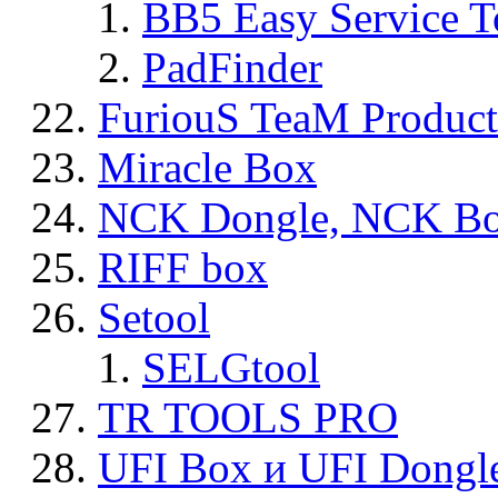
BB5 Easy Service T
PadFinder
FuriouS TeaM Product
Miracle Box
NCK Dongle, NCK B
RIFF box
Setool
SELGtool
TR TOOLS PRO
UFI Box и UFI Dongl