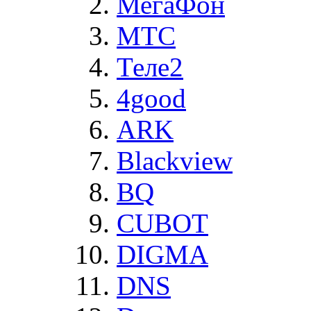
МегаФон
MTC
Теле2
4good
ARK
Blackview
BQ
CUBOT
DIGMA
DNS