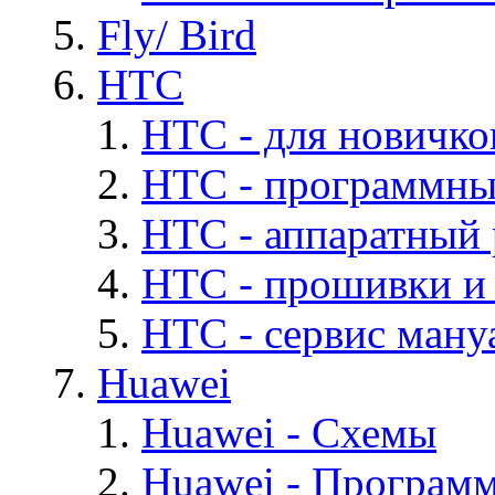
Fly/ Bird
HTC
HTC - для новичко
HTC - программны
HTC - аппаратный
HTC - прошивки и
HTC - cервис мануа
Huawei
Huawei - Cхемы
Huawei - Програм