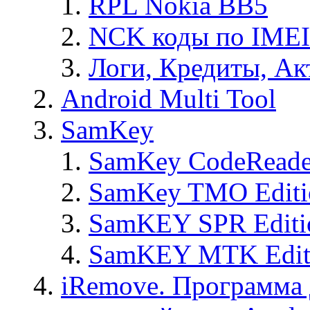
RPL Nokia BB5
NCK коды по IMEI
Логи, Кредиты, Ак
Android Multi Tool
SamKey
SamKey CodeReade
SamKey TMO Editi
SamKEY SPR Editi
SamKEY MTK Edit
iRemove. Программа 