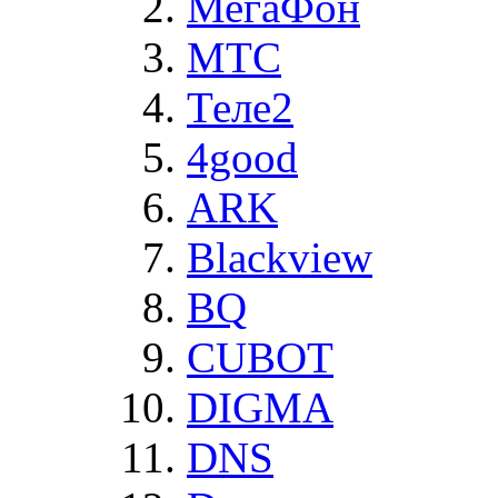
МегаФон
MTC
Теле2
4good
ARK
Blackview
BQ
CUBOT
DIGMA
DNS