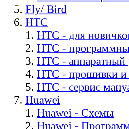
Fly/ Bird
HTC
HTC - для новичко
HTC - программны
HTC - аппаратный
HTC - прошивки и
HTC - cервис мануа
Huawei
Huawei - Cхемы
Huawei - Програм