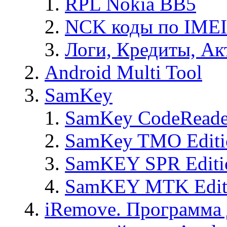
RPL Nokia BB5
NCK коды по IMEI
Логи, Кредиты, Ак
Android Multi Tool
SamKey
SamKey CodeReade
SamKey TMO Editi
SamKEY SPR Editi
SamKEY MTK Edit
iRemove. Программа 