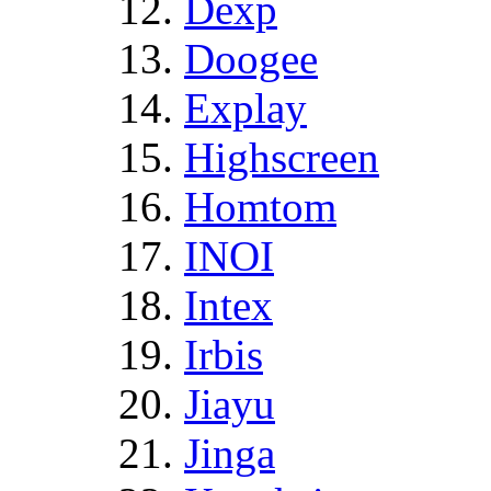
Dexp
Doogee
Explay
Highscreen
Homtom
INOI
Intex
Irbis
Jiayu
Jinga