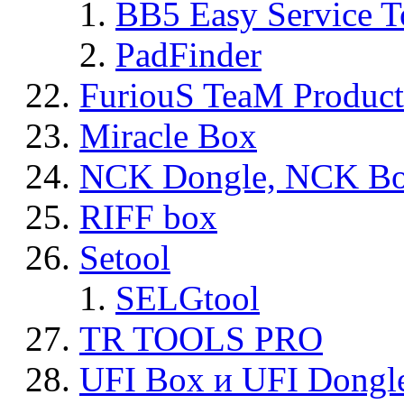
BB5 Easy Service T
PadFinder
FuriouS TeaM Product
Miracle Box
NCK Dongle, NCK B
RIFF box
Setool
SELGtool
TR TOOLS PRO
UFI Box и UFI Dongl