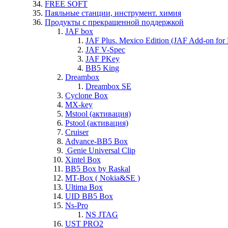
FREE SOFT
Паяльные станции, инструмент. химия
Продукты с прекращенной поддержкой
JAF box
JAF Plus. Mexico Edition (JAF Add-on for
JAF V-Spec
JAF PKey
BB5 King
Dreambox
Dreambox SE
Cyclone Box
MX-key
Mstool (активация)
Pstool (активация)
Cruiser
Advance-BB5 Box
Genie Universal Clip
Xintel Box
BB5 Box by Raskal
MT-Box ( Nokia&SE )
Ultima Box
UID BB5 Box
Ns-Pro
NS JTAG
UST PRO2