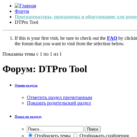
Форум
Программаторы, программы и оборудование для ремо
DTPro Tool
If this is your first visit, be sure to check out the
FAQ
by clicki
the forum that you want to visit from the selection below.
Показаны темы с 1 по 1 из 1
Форум:
DTPro Tool
Опции раздела
Отметить раздел прочитанным
Показать родительский раздел
Поиск по разделу
Отобразить темы
Отображать сообщения