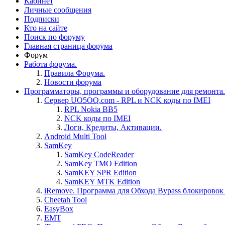
Кабинет
Личные сообщения
Подписки
Кто на сайте
Поиск по форуму
Главная страница форума
Форум
Работа форума.
Правила Форума.
Новости форума
Программаторы, программы и оборудование для ремонта.
Сервер UO5OQ.com - RPL и NCK коды по IMEI
RPL Nokia BB5
NCK коды по IMEI
Логи, Кредиты, Активации.
Android Multi Tool
SamKey
SamKey CodeReader
SamKey TMO Edition
SamKEY SPR Edition
SamKEY MTK Edition
iRemove. Программа для Обхода Bypass блокировок 
Cheetah Tool
EasyBox
EMT