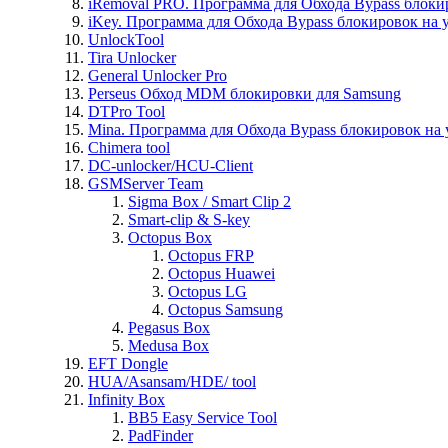
iRemoval PRO. Программа для Обхода Bypass блоки
iKey. Программа для Обхода Bypass блокировок на 
UnlockTool
Tira Unlocker
General Unlocker Pro
Perseus Обход MDM блокировки для Samsung
DTPro Tool
Mina. Программа для Обхода Bypass блокировок на 
Chimera tool
DC-unlocker/HCU-Client
GSMServer Team
Sigma Box / Smart Clip 2
Smart-clip & S-key
Octopus Box
Octopus FRP
Octopus Huawei
Octopus LG
Octopus Samsung
Pegasus Box
Medusa Box
EFT Dongle
HUA/Asansam/HDE/ tool
Infinity Box
BB5 Easy Service Tool
PadFinder