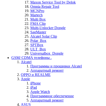
Maxon Service Tool by Delok
Omnia Repair Tool
MCNPro
Martech
Multi Box
FMA Clip
Multi-Unlocker Dongle
SagMaster
Alcatel Solar Clip
Polar_Box
SPTBox
ULT_Box
Universalbox_Dongle
GSM/ CDMA телефоны .
Alcatel
Программы и прошивки Alcatel
Аппаратный ремонт
OPPO и REALME
Apple
iPhone
iPad
Apple Watch
Программное обеспечение
Аппаратный ремонт
ASUS