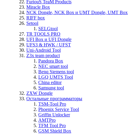
FuriouS TeaM Products
Miracle Box
NCK Dongle, NCK Box и UMT Dongle, UMT Box
RIFF box
Setool
SELGtool
TR TOOLS PRO
UFI Box и UFI Dongle
UFS3 & HWK / UFST
Uni-Android Tool
Z3x team product
Pandora Box
NEC smart tool
Benq Siemens tool
LGQ UMTS Tool
China editor
Samsung tool
ZXW Dongle
Остальные программаторы
TSM-Tool Pro
Phoenix Service Tool
Griffin Unlocker
AMTPro
TFM Tool Pro
GSM Shield Box