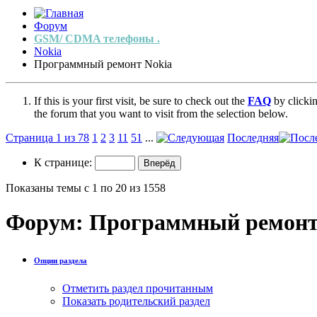
Форум
GSM/ CDMA телефоны .
Nokia
Программный ремонт Nokia
If this is your first visit, be sure to check out the
FAQ
by clicki
the forum that you want to visit from the selection below.
Страница 1 из 78
1
2
3
11
51
...
Последняя
К странице:
Показаны темы с 1 по 20 из 1558
Форум:
Программный ремонт
Опции раздела
Отметить раздел прочитанным
Показать родительский раздел