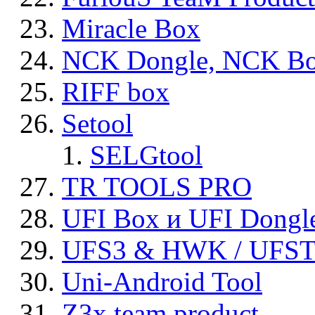
Miracle Box
NCK Dongle, NCK B
RIFF box
Setool
SELGtool
TR TOOLS PRO
UFI Box и UFI Dongl
UFS3 & HWK / UFS
Uni-Android Tool
Z3x team product