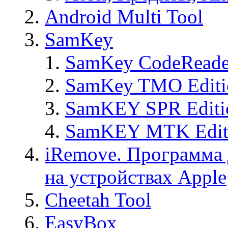
Android Multi Tool
SamKey
SamKey CodeReade
SamKey TMO Editi
SamKEY SPR Editi
SamKEY MTK Edit
iRemove. Программа 
на устройствах Apple
Cheetah Tool
EasyBox