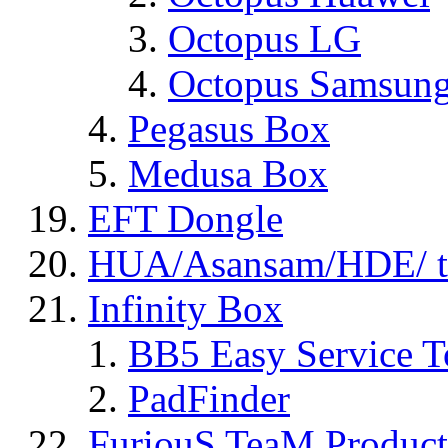
Octopus LG
Octopus Samsun
Pegasus Box
Medusa Box
EFT Dongle
HUA/Asansam/HDE/ t
Infinity Box
BB5 Easy Service T
PadFinder
FuriouS TeaM Product