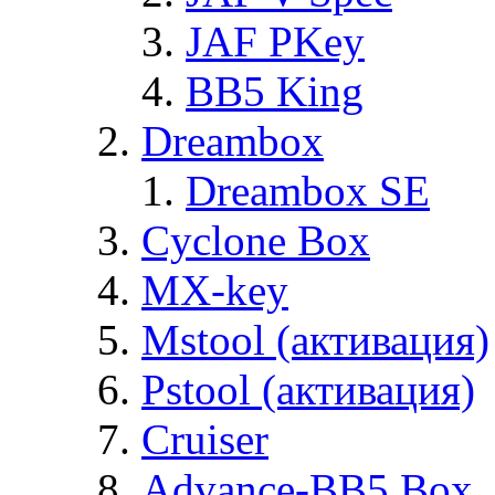
JAF PKey
BB5 King
Dreambox
Dreambox SE
Cyclone Box
MX-key
Mstool (активация)
Pstool (активация)
Cruiser
Advance-BB5 Box