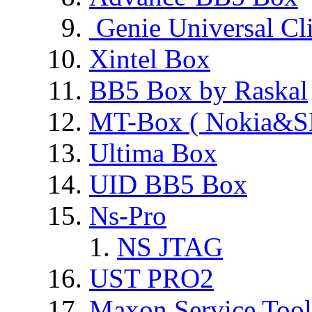
Genie Universal Cl
Xintel Box
BB5 Box by Raskal
MT-Box ( Nokia&S
Ultima Box
UID BB5 Box
Ns-Pro
NS JTAG
UST PRO2
Maxon Service Tool