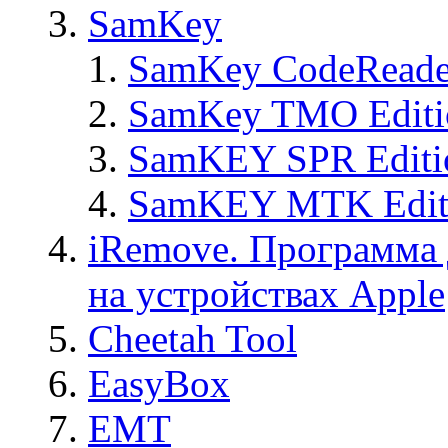
SamKey
SamKey CodeReade
SamKey TMO Editi
SamKEY SPR Editi
SamKEY MTK Edit
iRemove. Программа 
на устройствах Apple
Cheetah Tool
EasyBox
EMT