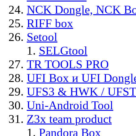
NCK Dongle, NCK B
RIFF box
Setool
SELGtool
TR TOOLS PRO
UFI Box и UFI Dongl
UFS3 & HWK / UFS
Uni-Android Tool
Z3x team product
Pandora Box