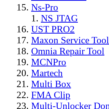
Ns-Pro
NS JTAG
UST PRO2
Maxon Service Tool
Omnia Repair Tool
MCNPro
Martech
Multi Box
FMA Clip
Multi-Unlocker Don