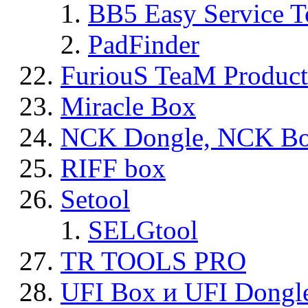
BB5 Easy Service T
PadFinder
FuriouS TeaM Product
Miracle Box
NCK Dongle, NCK B
RIFF box
Setool
SELGtool
TR TOOLS PRO
UFI Box и UFI Dongl