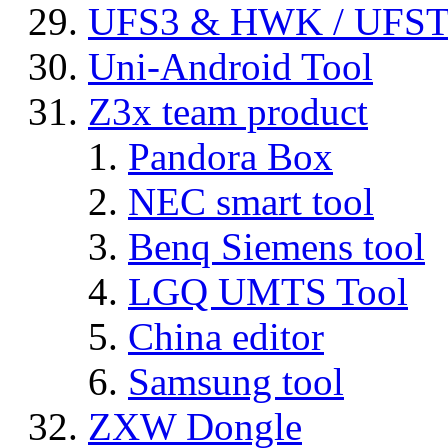
UFS3 & HWK / UFS
Uni-Android Tool
Z3x team product
Pandora Box
NEC smart tool
Benq Siemens tool
LGQ UMTS Tool
China editor
Samsung tool
ZXW Dongle