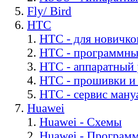
Fly/ Bird
HTC
HTC - для новичко
HTC - программны
HTC - аппаратный
HTC - прошивки и
HTC - cервис мануа
Huawei
Huawei - Cхемы
Huawei - Програм