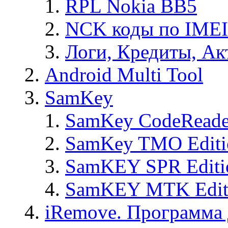
RPL Nokia BB5
NCK коды по IMEI
Логи, Кредиты, Ак
Android Multi Tool
SamKey
SamKey CodeReade
SamKey TMO Editi
SamKEY SPR Editi
SamKEY MTK Edit
iRemove. Программа 