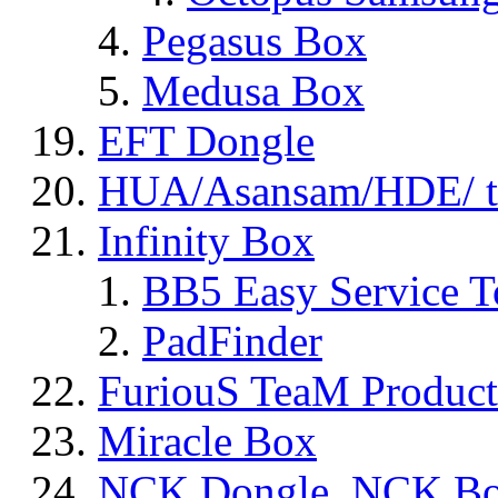
Pegasus Box
Medusa Box
EFT Dongle
HUA/Asansam/HDE/ t
Infinity Box
BB5 Easy Service T
PadFinder
FuriouS TeaM Product
Miracle Box
NCK Dongle, NCK B