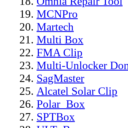
Omnia Repair Tool
MCNPro
Martech
Multi Box
FMA Clip
Multi-Unlocker Don
SagMaster
Alcatel Solar Clip
Polar_Box
SPTBox