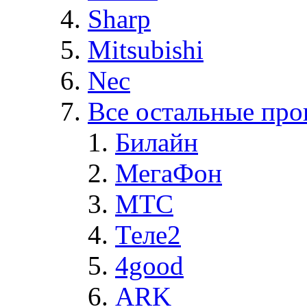
Sharp
Mitsubishi
Nec
Все остальные про
Билайн
МегаФон
MTC
Теле2
4good
ARK