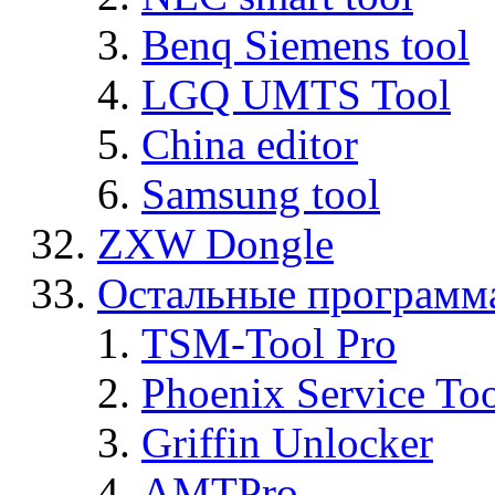
Benq Siemens tool
LGQ UMTS Tool
China editor
Samsung tool
ZXW Dongle
Остальные программ
TSM-Tool Pro
Phoenix Service To
Griffin Unlocker
AMTPro