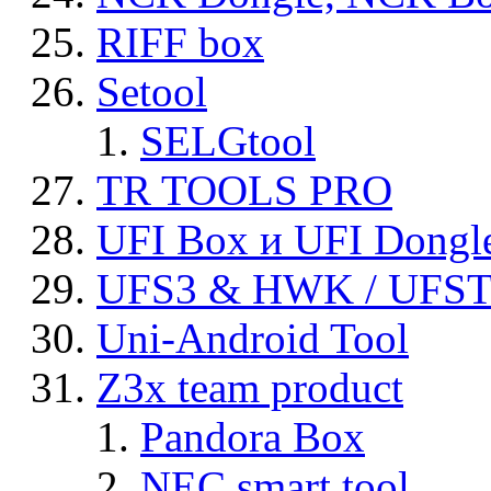
RIFF box
Setool
SELGtool
TR TOOLS PRO
UFI Box и UFI Dongl
UFS3 & HWK / UFS
Uni-Android Tool
Z3x team product
Pandora Box
NEC smart tool