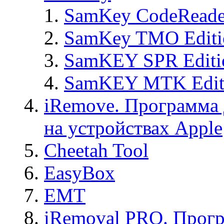
SamKey CodeReade
SamKey TMO Editi
SamKEY SPR Editi
SamKEY MTK Edit
iRemove. Программа 
на устройствах Apple
Cheetah Tool
EasyBox
EMT
iRemoval PRO. Прогр