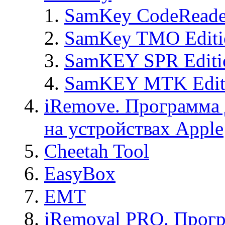
SamKey CodeReade
SamKey TMO Editi
SamKEY SPR Editi
SamKEY MTK Edit
iRemove. Программа 
на устройствах Apple
Cheetah Tool
EasyBox
EMT
iRemoval PRO. Прогр