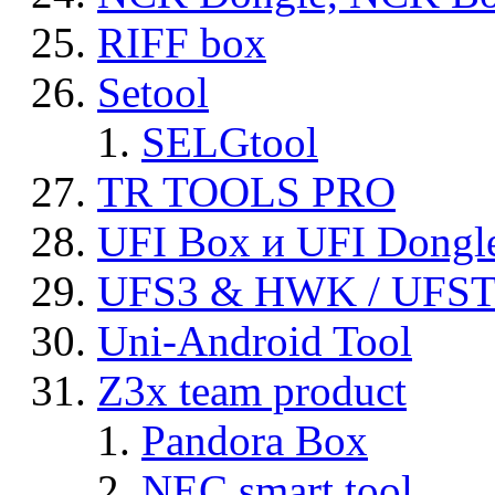
RIFF box
Setool
SELGtool
TR TOOLS PRO
UFI Box и UFI Dongl
UFS3 & HWK / UFS
Uni-Android Tool
Z3x team product
Pandora Box
NEC smart tool