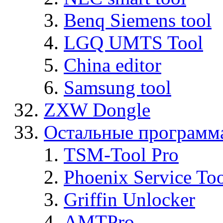
Benq Siemens tool
LGQ UMTS Tool
China editor
Samsung tool
ZXW Dongle
Остальные программ
TSM-Tool Pro
Phoenix Service To
Griffin Unlocker
AMTPro