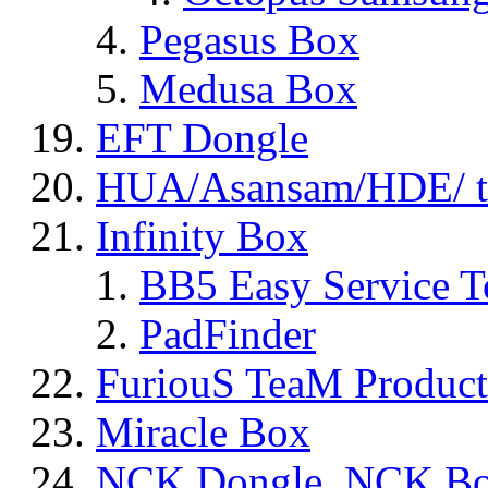
Pegasus Box
Medusa Box
EFT Dongle
HUA/Asansam/HDE/ t
Infinity Box
BB5 Easy Service T
PadFinder
FuriouS TeaM Product
Miracle Box
NCK Dongle, NCK B