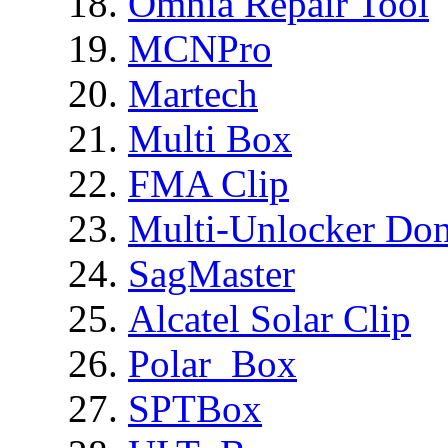
Omnia Repair Tool
MCNPro
Martech
Multi Box
FMA Clip
Multi-Unlocker Don
SagMaster
Alcatel Solar Clip
Polar_Box
SPTBox