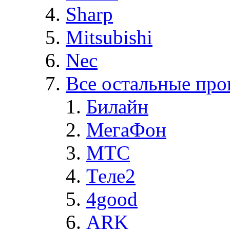
Sharp
Mitsubishi
Nec
Все остальные про
Билайн
МегаФон
MTC
Теле2
4good
ARK