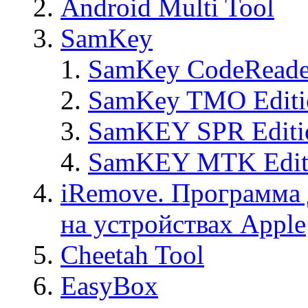
Android Multi Tool
SamKey
SamKey CodeReade
SamKey TMO Editi
SamKEY SPR Editi
SamKEY MTK Edit
iRemove. Программа 
на устройствах Apple
Cheetah Tool
EasyBox