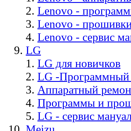
Lenovo - програм
Lenovo - прошивк
Lenovo - cервис ма
LG
LG для новичков
LG -Программный
Аппаратный ремон
Программы и про
LG - cервис мануал
Meizu