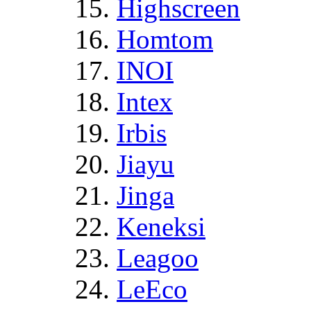
Highscreen
Homtom
INOI
Intex
Irbis
Jiayu
Jinga
Keneksi
Leagoo
LeEco