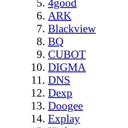
4good
ARK
Blackview
BQ
CUBOT
DIGMA
DNS
Dexp
Doogee
Explay