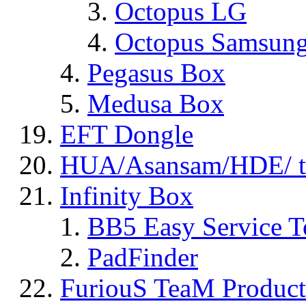
Octopus LG
Octopus Samsun
Pegasus Box
Medusa Box
EFT Dongle
HUA/Asansam/HDE/ t
Infinity Box
BB5 Easy Service T
PadFinder
FuriouS TeaM Product