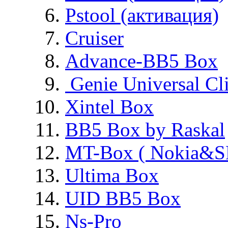
Pstool (активация)
Cruiser
Advance-BB5 Box
Genie Universal Cl
Xintel Box
BB5 Box by Raskal
MT-Box ( Nokia&S
Ultima Box
UID BB5 Box
Ns-Pro