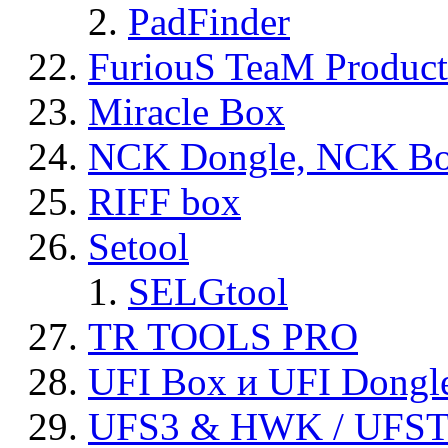
PadFinder
FuriouS TeaM Product
Miracle Box
NCK Dongle, NCK B
RIFF box
Setool
SELGtool
TR TOOLS PRO
UFI Box и UFI Dongl
UFS3 & HWK / UFS