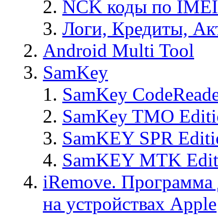
NCK коды по IMEI
Логи, Кредиты, Ак
Android Multi Tool
SamKey
SamKey CodeReade
SamKey TMO Editi
SamKEY SPR Editi
SamKEY MTK Edit
iRemove. Программа 
на устройствах Apple