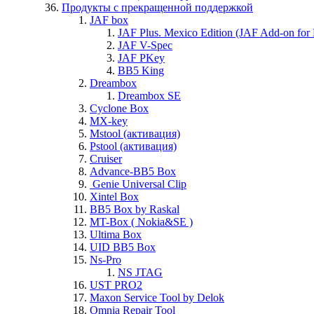
Продукты с прекращенной поддержкой
JAF box
JAF Plus. Mexico Edition (JAF Add-on for
JAF V-Spec
JAF PKey
BB5 King
Dreambox
Dreambox SE
Cyclone Box
MX-key
Mstool (активация)
Pstool (активация)
Cruiser
Advance-BB5 Box
Genie Universal Clip
Xintel Box
BB5 Box by Raskal
MT-Box ( Nokia&SE )
Ultima Box
UID BB5 Box
Ns-Pro
NS JTAG
UST PRO2
Maxon Service Tool by Delok
Omnia Repair Tool