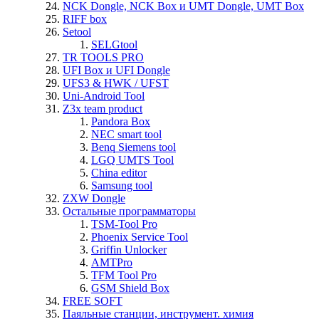
NCK Dongle, NCK Box и UMT Dongle, UMT Box
RIFF box
Setool
SELGtool
TR TOOLS PRO
UFI Box и UFI Dongle
UFS3 & HWK / UFST
Uni-Android Tool
Z3x team product
Pandora Box
NEC smart tool
Benq Siemens tool
LGQ UMTS Tool
China editor
Samsung tool
ZXW Dongle
Остальные программаторы
TSM-Tool Pro
Phoenix Service Tool
Griffin Unlocker
AMTPro
TFM Tool Pro
GSM Shield Box
FREE SOFT
Паяльные станции, инструмент. химия