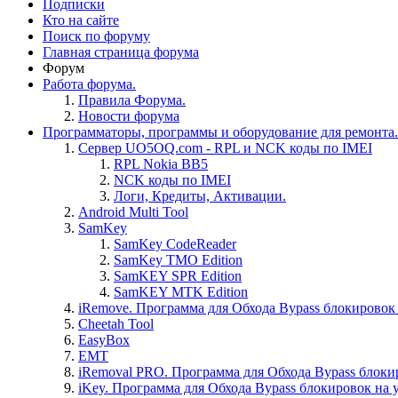
Подписки
Кто на сайте
Поиск по форуму
Главная страница форума
Форум
Работа форума.
Правила Форума.
Новости форума
Программаторы, программы и оборудование для ремонта.
Сервер UO5OQ.com - RPL и NCK коды по IMEI
RPL Nokia BB5
NCK коды по IMEI
Логи, Кредиты, Активации.
Android Multi Tool
SamKey
SamKey CodeReader
SamKey TMO Edition
SamKEY SPR Edition
SamKEY MTK Edition
iRemove. Программа для Обхода Bypass блокировок 
Cheetah Tool
EasyBox
EMT
iRemoval PRO. Программа для Обхода Bypass блоки
iKey. Программа для Обхода Bypass блокировок на 