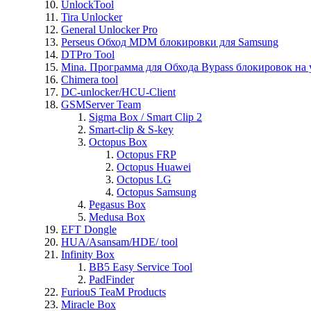
UnlockTool
Tira Unlocker
General Unlocker Pro
Perseus Обход MDM блокировки для Samsung
DTPro Tool
Mina. Программа для Обхода Bypass блокировок на 
Chimera tool
DC-unlocker/HCU-Client
GSMServer Team
Sigma Box / Smart Clip 2
Smart-clip & S-key
Octopus Box
Octopus FRP
Octopus Huawei
Octopus LG
Octopus Samsung
Pegasus Box
Medusa Box
EFT Dongle
HUA/Asansam/HDE/ tool
Infinity Box
BB5 Easy Service Tool
PadFinder
FuriouS TeaM Products
Miracle Box