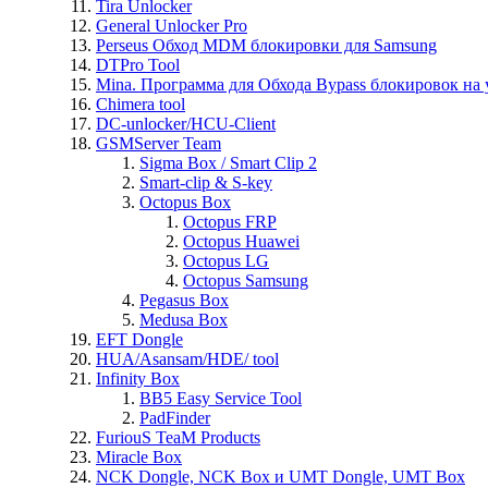
Tira Unlocker
General Unlocker Pro
Perseus Обход MDM блокировки для Samsung
DTPro Tool
Mina. Программа для Обхода Bypass блокировок на 
Chimera tool
DC-unlocker/HCU-Client
GSMServer Team
Sigma Box / Smart Clip 2
Smart-clip & S-key
Octopus Box
Octopus FRP
Octopus Huawei
Octopus LG
Octopus Samsung
Pegasus Box
Medusa Box
EFT Dongle
HUA/Asansam/HDE/ tool
Infinity Box
BB5 Easy Service Tool
PadFinder
FuriouS TeaM Products
Miracle Box
NCK Dongle, NCK Box и UMT Dongle, UMT Box