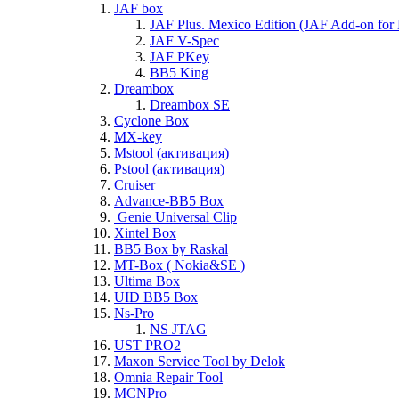
JAF box
JAF Plus. Mexico Edition (JAF Add-on for
JAF V-Spec
JAF PKey
BB5 King
Dreambox
Dreambox SE
Cyclone Box
MX-key
Mstool (активация)
Pstool (активация)
Cruiser
Advance-BB5 Box
Genie Universal Clip
Xintel Box
BB5 Box by Raskal
MT-Box ( Nokia&SE )
Ultima Box
UID BB5 Box
Ns-Pro
NS JTAG
UST PRO2
Maxon Service Tool by Delok
Omnia Repair Tool
MCNPro