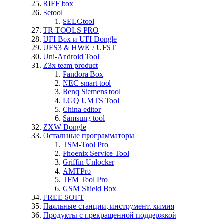
RIFF box
Setool
SELGtool
TR TOOLS PRO
UFI Box и UFI Dongle
UFS3 & HWK / UFST
Uni-Android Tool
Z3x team product
Pandora Box
NEC smart tool
Benq Siemens tool
LGQ UMTS Tool
China editor
Samsung tool
ZXW Dongle
Остальные программаторы
TSM-Tool Pro
Phoenix Service Tool
Griffin Unlocker
AMTPro
TFM Tool Pro
GSM Shield Box
FREE SOFT
Паяльные станции, инструмент. химия
Продукты с прекращенной поддержкой