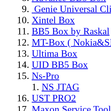
Genie Universal Cl
Xintel Box
BB5 Box by Raskal
MT-Box ( Nokia&S
Ultima Box
UID BB5 Box
Ns-Pro
NS JTAG
UST PRO2
Maxon Service Tool