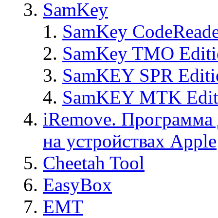
SamKey
SamKey CodeReade
SamKey TMO Editi
SamKEY SPR Editi
SamKEY MTK Edit
iRemove. Программа 
на устройствах Apple
Cheetah Tool
EasyBox
EMT