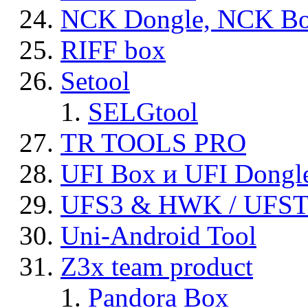
NCK Dongle, NCK B
RIFF box
Setool
SELGtool
TR TOOLS PRO
UFI Box и UFI Dongl
UFS3 & HWK / UFS
Uni-Android Tool
Z3x team product
Pandora Box