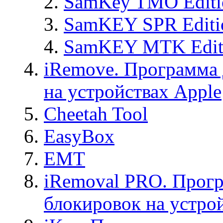
SamKey TMO Editi
SamKEY SPR Editi
SamKEY MTK Edit
iRemove. Программа 
на устройствах Apple
Cheetah Tool
EasyBox
EMT
iRemoval PRO. Прогр
блокировок на устро