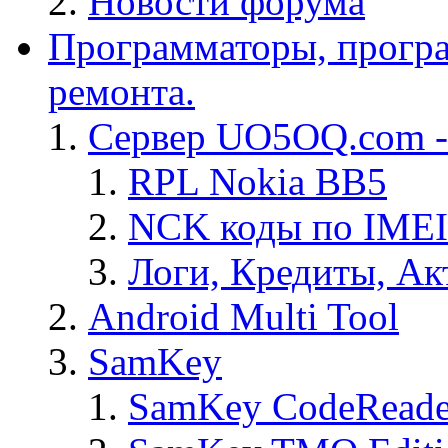
Новости форума
Программаторы, програ
ремонта.
Сервер UO5OQ.com -
RPL Nokia BB5
NCK коды по IMEI
Логи, Кредиты, Ак
Android Multi Tool
SamKey
SamKey CodeReade