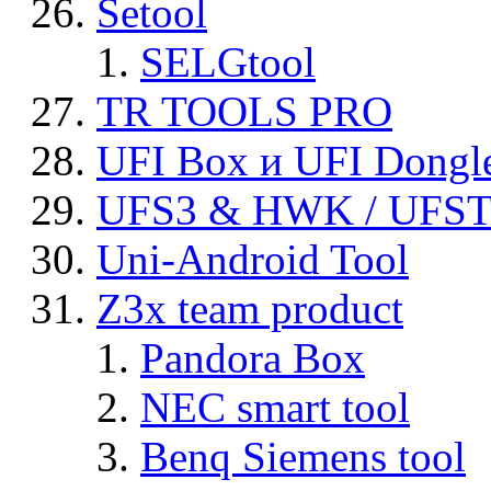
Setool
SELGtool
TR TOOLS PRO
UFI Box и UFI Dongl
UFS3 & HWK / UFS
Uni-Android Tool
Z3x team product
Pandora Box
NEC smart tool
Benq Siemens tool