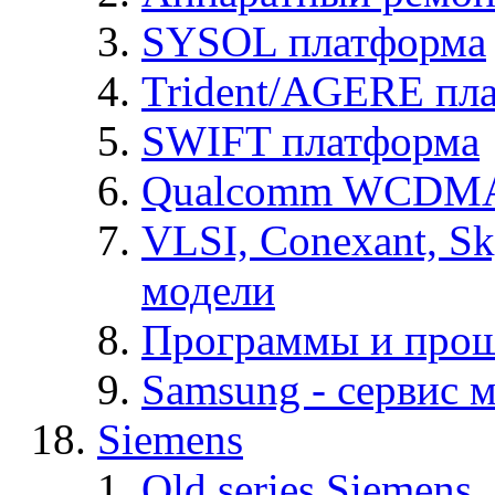
SYSOL платформа
Trident/AGERE пл
SWIFT платформа
Qualcomm WCDMA
VLSI, Conexant, S
модели
Программы и про
Samsung - cервис м
Siemens
Old series Siemens