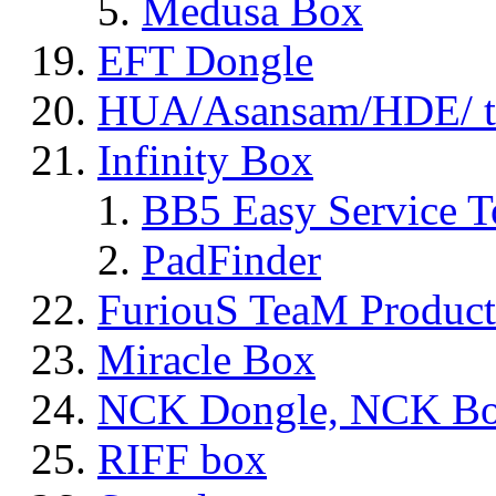
Medusa Box
EFT Dongle
HUA/Asansam/HDE/ t
Infinity Box
BB5 Easy Service T
PadFinder
FuriouS TeaM Product
Miracle Box
NCK Dongle, NCK B
RIFF box