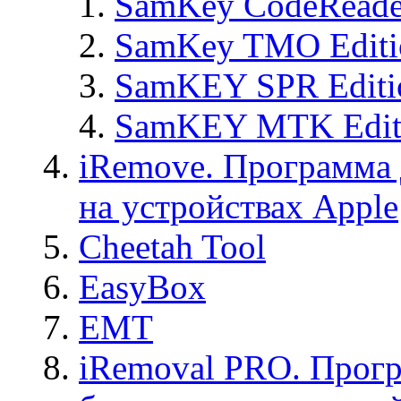
SamKey CodeReade
SamKey TMO Editi
SamKEY SPR Editi
SamKEY MTK Edit
iRemove. Программа 
на устройствах Apple
Cheetah Tool
EasyBox
EMT
iRemoval PRO. Прогр