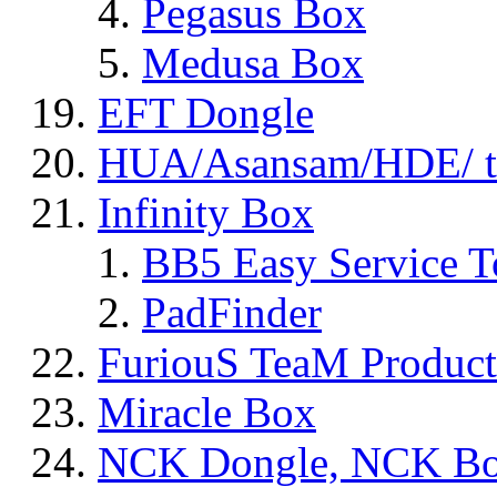
Pegasus Box
Medusa Box
EFT Dongle
HUA/Asansam/HDE/ t
Infinity Box
BB5 Easy Service T
PadFinder
FuriouS TeaM Product
Miracle Box
NCK Dongle, NCK B