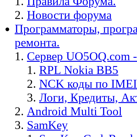
Правила Форума.
Новости форума
Программаторы, програ
ремонта.
Сервер UO5OQ.com -
RPL Nokia BB5
NCK коды по IMEI
Логи, Кредиты, Ак
Android Multi Tool
SamKey