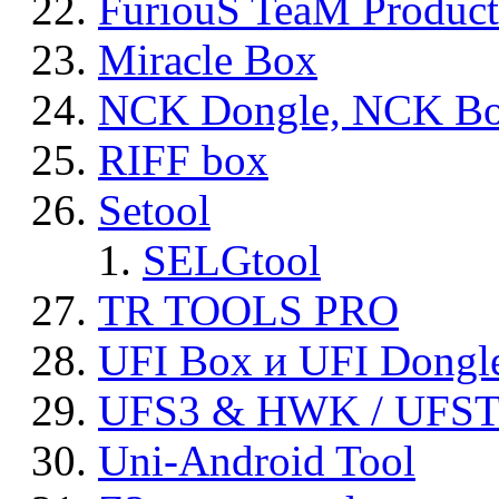
FuriouS TeaM Product
Miracle Box
NCK Dongle, NCK B
RIFF box
Setool
SELGtool
TR TOOLS PRO
UFI Box и UFI Dongl
UFS3 & HWK / UFS
Uni-Android Tool