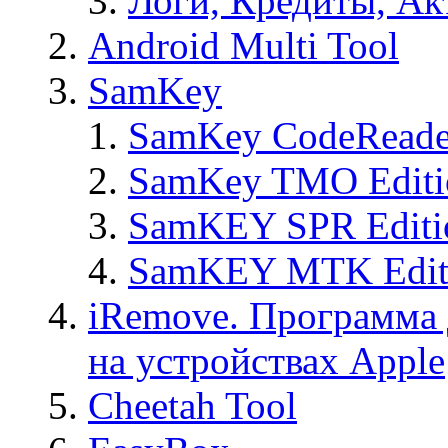
Логи, Кредиты, Ак
Android Multi Tool
SamKey
SamKey CodeReade
SamKey TMO Editi
SamKEY SPR Editi
SamKEY MTK Edit
iRemove. Программа 
на устройствах Apple
Cheetah Tool