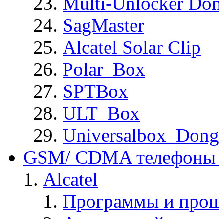
Multi-Unlocker Don
SagMaster
Alcatel Solar Clip
Polar_Box
SPTBox
ULT_Box
Universalbox_Dong
GSM/ CDMA телефоны 
Alcatel
Программы и прош