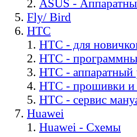
ASUS - Аппаратны
Fly/ Bird
HTC
HTC - для новичко
HTC - программны
HTC - аппаратный
HTC - прошивки и
HTC - cервис мануа
Huawei
Huawei - Cхемы