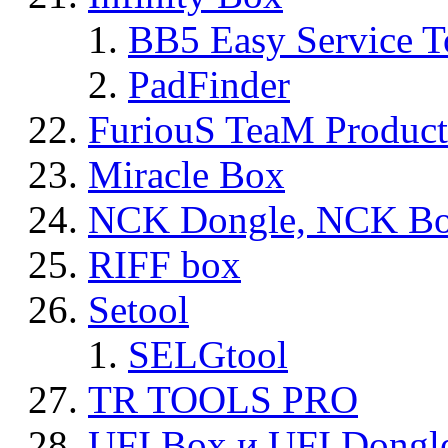
BB5 Easy Service T
PadFinder
FuriouS TeaM Product
Miracle Box
NCK Dongle, NCK B
RIFF box
Setool
SELGtool
TR TOOLS PRO
UFI Box и UFI Dongl