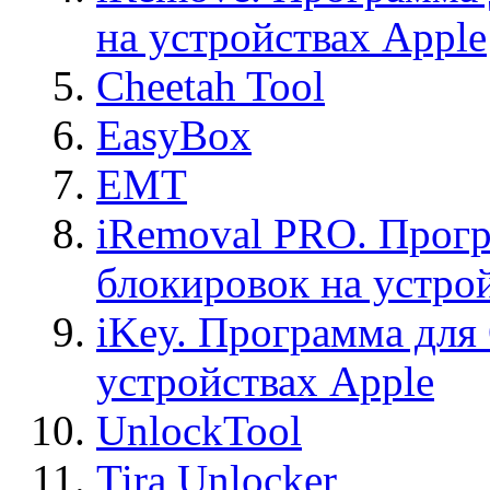
на устройствах Apple
Cheetah Tool
EasyBox
EMT
iRemoval PRO. Прогр
блокировок на устро
iKey. Программа для
устройствах Apple
UnlockTool
Tira Unlocker