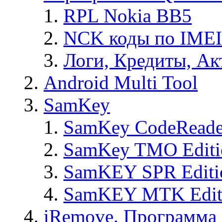
RPL Nokia BB5
NCK коды по IMEI
Логи, Кредиты, Ак
Android Multi Tool
SamKey
SamKey CodeReade
SamKey TMO Editi
SamKEY SPR Editi
SamKEY MTK Edit
iRemove. Программа 