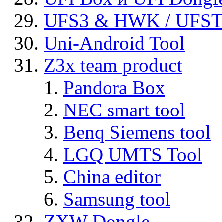
UFS3 & HWK / UFS
Uni-Android Tool
Z3x team product
Pandora Box
NEC smart tool
Benq Siemens tool
LGQ UMTS Tool
China editor
Samsung tool
ZXW Dongle