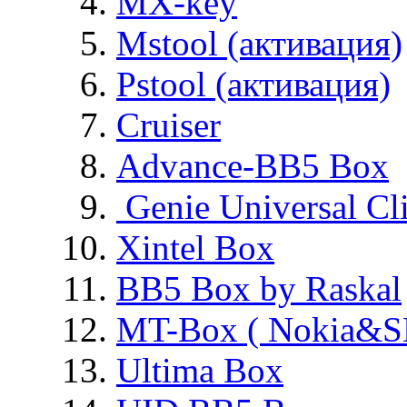
MX-key
Mstool (активация)
Pstool (активация)
Cruiser
Advance-BB5 Box
Genie Universal Cl
Xintel Box
BB5 Box by Raskal
MT-Box ( Nokia&S
Ultima Box