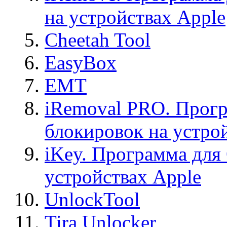
на устройствах Apple
Cheetah Tool
EasyBox
EMT
iRemoval PRO. Прогр
блокировок на устро
iKey. Программа для
устройствах Apple
UnlockTool
Tira Unlocker