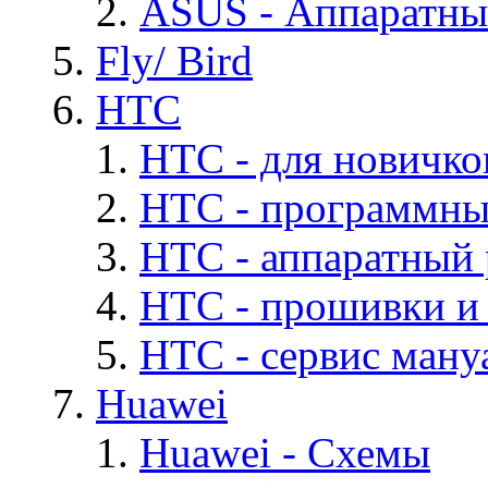
ASUS - Аппаратны
Fly/ Bird
HTC
HTC - для новичко
HTC - программны
HTC - аппаратный
HTC - прошивки и
HTC - cервис мануа
Huawei
Huawei - Cхемы