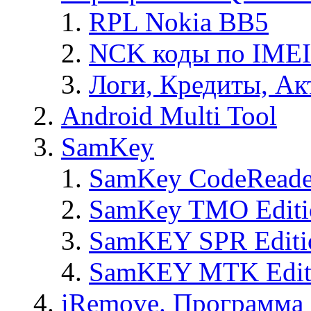
RPL Nokia BB5
NCK коды по IMEI
Логи, Кредиты, Ак
Android Multi Tool
SamKey
SamKey CodeReade
SamKey TMO Editi
SamKEY SPR Editi
SamKEY MTK Edit
iRemove. Программа 