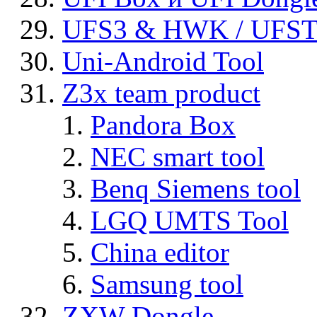
UFS3 & HWK / UFS
Uni-Android Tool
Z3x team product
Pandora Box
NEC smart tool
Benq Siemens tool
LGQ UMTS Tool
China editor
Samsung tool
ZXW Dongle