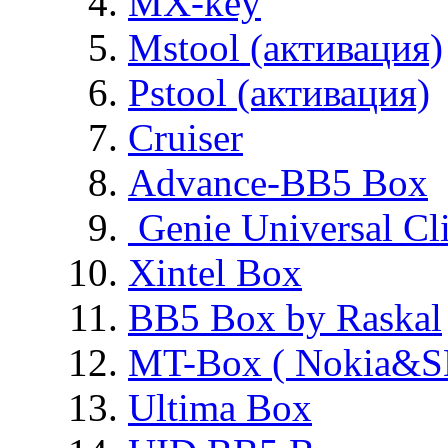
MX-key
Mstool (активация)
Pstool (активация)
Cruiser
Advance-BB5 Box
Genie Universal Cl
Xintel Box
BB5 Box by Raskal
MT-Box ( Nokia&S
Ultima Box