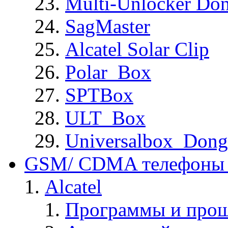
Multi-Unlocker Don
SagMaster
Alcatel Solar Clip
Polar_Box
SPTBox
ULT_Box
Universalbox_Dong
GSM/ CDMA телефоны 
Alcatel
Программы и прош