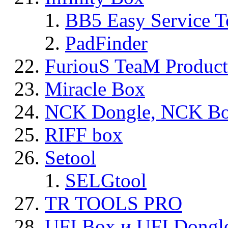
BB5 Easy Service T
PadFinder
FuriouS TeaM Product
Miracle Box
NCK Dongle, NCK B
RIFF box
Setool
SELGtool
TR TOOLS PRO
UFI Box и UFI Dongl