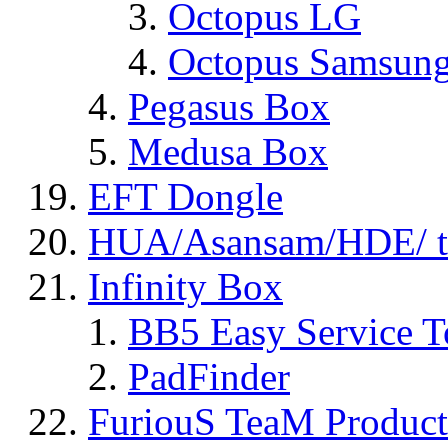
Octopus LG
Octopus Samsun
Pegasus Box
Medusa Box
EFT Dongle
HUA/Asansam/HDE/ t
Infinity Box
BB5 Easy Service T
PadFinder
FuriouS TeaM Product