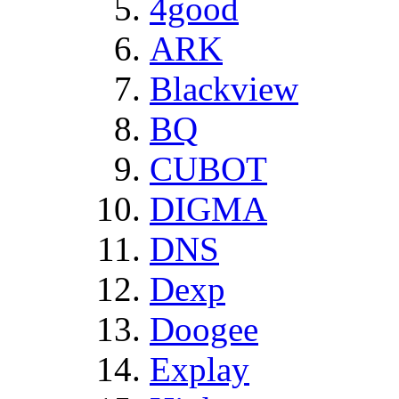
4good
ARK
Blackview
BQ
CUBOT
DIGMA
DNS
Dexp
Doogee
Explay