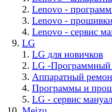
Lenovo - програм
Lenovo - прошивк
Lenovo - cервис ма
LG
LG для новичков
LG -Программный
Аппаратный ремон
Программы и про
LG - cервис мануал
Meizu