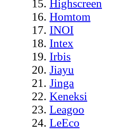
Highscreen
Homtom
INOI
Intex
Irbis
Jiayu
Jinga
Keneksi
Leagoo
LeEco