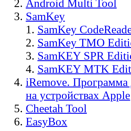
Android Multi Tool
SamKey
SamKey CodeReade
SamKey TMO Editi
SamKEY SPR Editi
SamKEY MTK Edit
iRemove. Программа 
на устройствах Apple
Cheetah Tool
EasyBox