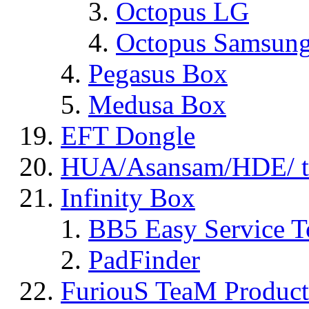
Octopus LG
Octopus Samsun
Pegasus Box
Medusa Box
EFT Dongle
HUA/Asansam/HDE/ t
Infinity Box
BB5 Easy Service T
PadFinder
FuriouS TeaM Product