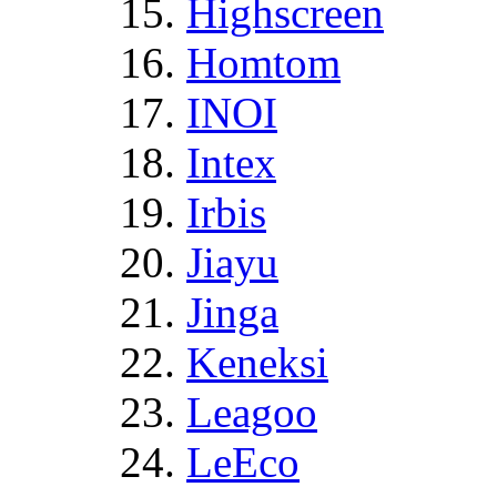
Highscreen
Homtom
INOI
Intex
Irbis
Jiayu
Jinga
Keneksi
Leagoo
LeEco