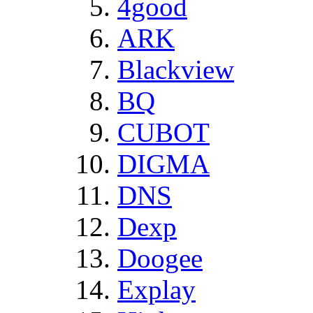
4good
ARK
Blackview
BQ
CUBOT
DIGMA
DNS
Dexp
Doogee
Explay