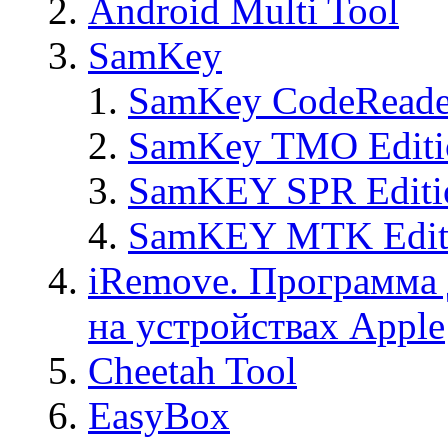
Android Multi Tool
SamKey
SamKey CodeReade
SamKey TMO Editi
SamKEY SPR Editi
SamKEY MTK Edit
iRemove. Программа 
на устройствах Apple
Cheetah Tool
EasyBox