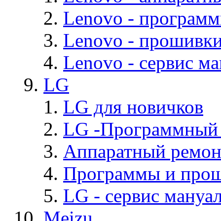
Lenovo - програм
Lenovo - прошивк
Lenovo - cервис ма
LG
LG для новичков
LG -Программный
Аппаратный ремон
Программы и про
LG - cервис мануал
Meizu