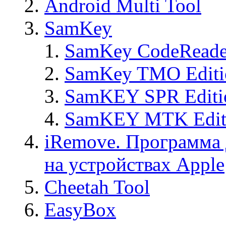
Android Multi Tool
SamKey
SamKey CodeReade
SamKey TMO Editi
SamKEY SPR Editi
SamKEY MTK Edit
iRemove. Программа 
на устройствах Apple
Cheetah Tool
EasyBox