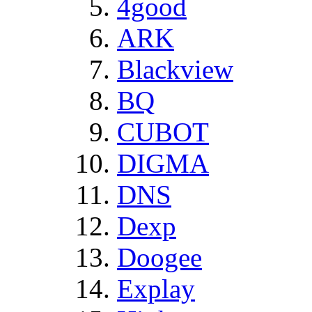
4good
ARK
Blackview
BQ
CUBOT
DIGMA
DNS
Dexp
Doogee
Explay