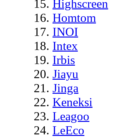
Highscreen
Homtom
INOI
Intex
Irbis
Jiayu
Jinga
Keneksi
Leagoo
LeEco