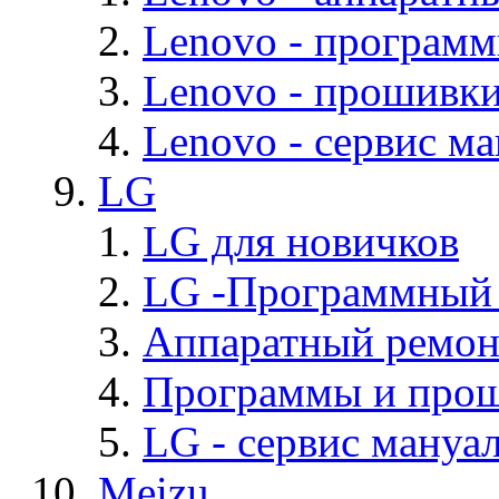
Lenovo - програм
Lenovo - прошивк
Lenovo - cервис ма
LG
LG для новичков
LG -Программный
Аппаратный ремон
Программы и про
LG - cервис мануал
Meizu