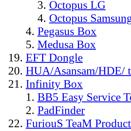
Octopus LG
Octopus Samsun
Pegasus Box
Medusa Box
EFT Dongle
HUA/Asansam/HDE/ t
Infinity Box
BB5 Easy Service T
PadFinder
FuriouS TeaM Product