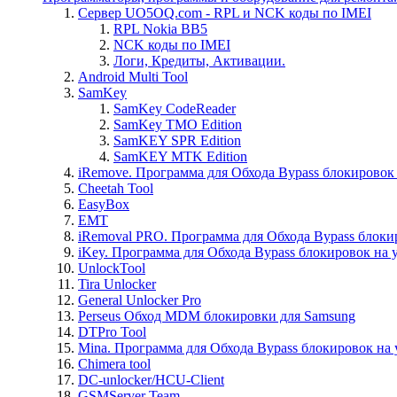
Сервер UO5OQ.com - RPL и NCK коды по IMEI
RPL Nokia BB5
NCK коды по IMEI
Логи, Кредиты, Активации.
Android Multi Tool
SamKey
SamKey CodeReader
SamKey TMO Edition
SamKEY SPR Edition
SamKEY MTK Edition
iRemove. Программа для Обхода Bypass блокировок 
Cheetah Tool
EasyBox
EMT
iRemoval PRO. Программа для Обхода Bypass блоки
iKey. Программа для Обхода Bypass блокировок на 
UnlockTool
Tira Unlocker
General Unlocker Pro
Perseus Обход MDM блокировки для Samsung
DTPro Tool
Mina. Программа для Обхода Bypass блокировок на 
Chimera tool
DC-unlocker/HCU-Client
GSMServer Team