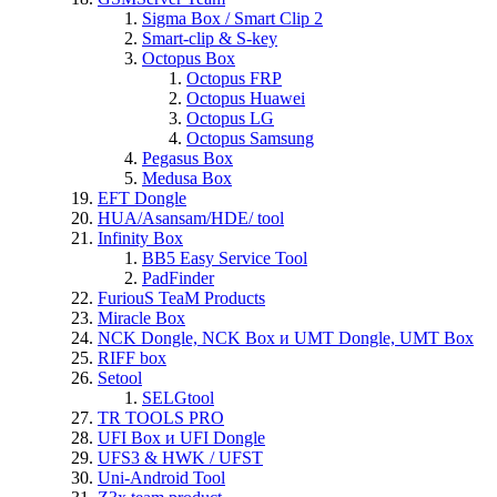
Sigma Box / Smart Clip 2
Smart-clip & S-key
Octopus Box
Octopus FRP
Octopus Huawei
Octopus LG
Octopus Samsung
Pegasus Box
Medusa Box
EFT Dongle
HUA/Asansam/HDE/ tool
Infinity Box
BB5 Easy Service Tool
PadFinder
FuriouS TeaM Products
Miracle Box
NCK Dongle, NCK Box и UMT Dongle, UMT Box
RIFF box
Setool
SELGtool
TR TOOLS PRO
UFI Box и UFI Dongle
UFS3 & HWK / UFST
Uni-Android Tool