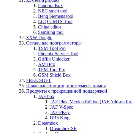
Z3x team product
Pandora Box
NEC smart tool
Benq Siemens tool
LGQ UMTS Tool
China editor
Samsung tool
ZXW Dongle
Остальные программаторы
TSM-Tool Pro
Phoenix Service Tool
Griffin Unlocker
AMTPro
TFM Tool Pro
GSM Shield Box
FREE SOFT
Паяльные станции, инструмент. химия
Продукты с прекращенной поддержкой
JAF box
JAF Plus. Mexico Edition (JAF Add-on for
JAF V-Spec
JAF PKey
BB5 King
Dreambox
Dreambox SE