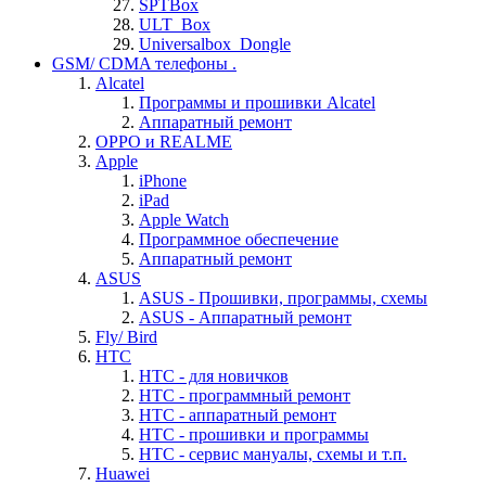
SPTBox
ULT_Box
Universalbox_Dongle
GSM/ CDMA телефоны .
Alcatel
Программы и прошивки Alcatel
Аппаратный ремонт
OPPO и REALME
Apple
iPhone
iPad
Apple Watch
Программное обеспечение
Аппаратный ремонт
ASUS
ASUS - Прошивки, программы, схемы
ASUS - Аппаратный ремонт
Fly/ Bird
HTC
HTC - для новичков
HTC - программный ремонт
HTC - аппаратный ремонт
HTC - прошивки и программы
HTC - cервис мануалы, схемы и т.п.
Huawei