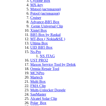
Cyclone Box
MX-key
Mstool (активация)
Pstool (активация)
Cruiser
Advance-BB5 Box
Genie Universal Clip
Xintel Box
BB5 Box by Raskal
MT-Box ( Nokia&SE )
Ultima Box
UID BB5 Box
Ns-Pro
NS JTAG
UST PRO2
Maxon Service Tool by Delok
Omnia Repair Tool
MCNPro
Martech
Multi Box
FMA Clip
Multi-Unlocker Dongle
SagMaster
Alcatel Solar Clip
Polar_Box