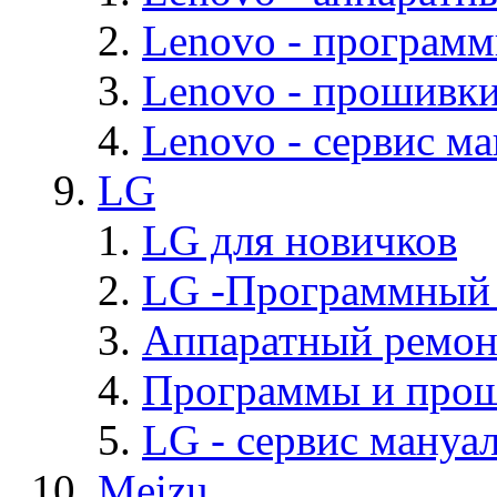
Lenovo - програм
Lenovo - прошивк
Lenovo - cервис ма
LG
LG для новичков
LG -Программный
Аппаратный ремон
Программы и про
LG - cервис мануал
Meizu