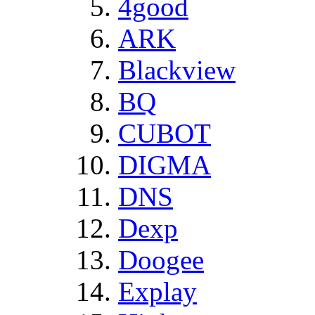
4good
ARK
Blackview
BQ
CUBOT
DIGMA
DNS
Dexp
Doogee
Explay