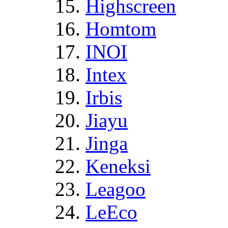
Highscreen
Homtom
INOI
Intex
Irbis
Jiayu
Jinga
Keneksi
Leagoo
LeEco