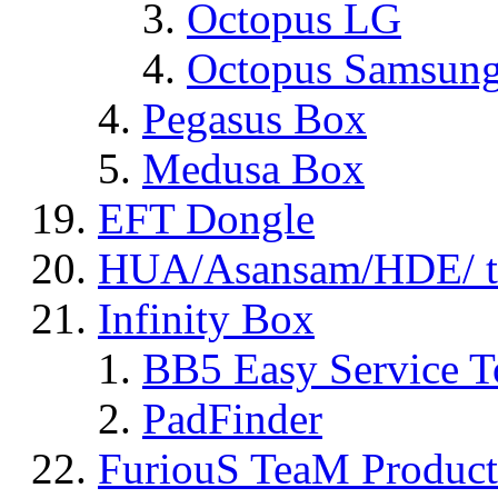
Octopus LG
Octopus Samsun
Pegasus Box
Medusa Box
EFT Dongle
HUA/Asansam/HDE/ t
Infinity Box
BB5 Easy Service T
PadFinder
FuriouS TeaM Product