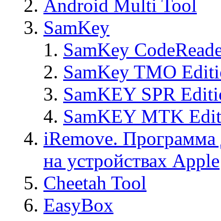
Android Multi Tool
SamKey
SamKey CodeReade
SamKey TMO Editi
SamKEY SPR Editi
SamKEY MTK Edit
iRemove. Программа 
на устройствах Apple
Cheetah Tool
EasyBox