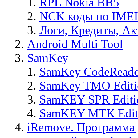
RPL Nokia BB5
NCK коды по IMEI
Логи, Кредиты, Ак
Android Multi Tool
SamKey
SamKey CodeReade
SamKey TMO Editi
SamKEY SPR Editi
SamKEY MTK Edit
iRemove. Программа 