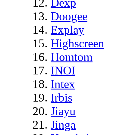
Dexp
Doogee
Explay
Highscreen
Homtom
INOI
Intex
Irbis
Jiayu
Jinga