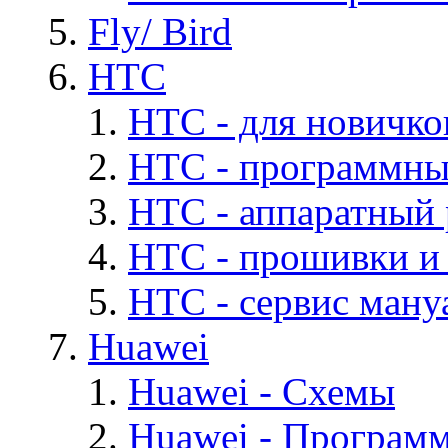
Fly/ Bird
HTC
HTC - для новичко
HTC - программны
HTC - аппаратный
HTC - прошивки и
HTC - cервис мануа
Huawei
Huawei - Cхемы
Huawei - Програм