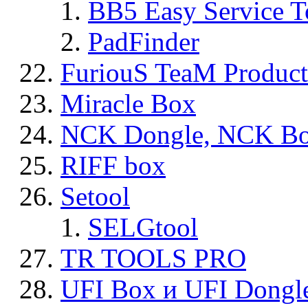
BB5 Easy Service T
PadFinder
FuriouS TeaM Product
Miracle Box
NCK Dongle, NCK B
RIFF box
Setool
SELGtool
TR TOOLS PRO
UFI Box и UFI Dongl