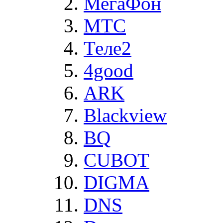
МегаФон
MTC
Теле2
4good
ARK
Blackview
BQ
CUBOT
DIGMA
DNS