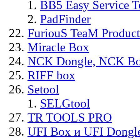
BB5 Easy Service T
PadFinder
FuriouS TeaM Product
Miracle Box
NCK Dongle, NCK B
RIFF box
Setool
SELGtool
TR TOOLS PRO
UFI Box и UFI Dongl