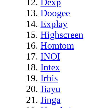
Dexp
Doogee
Explay
Highscreen
Homtom
INOI
Intex
Irbis
Jiayu
Jinga