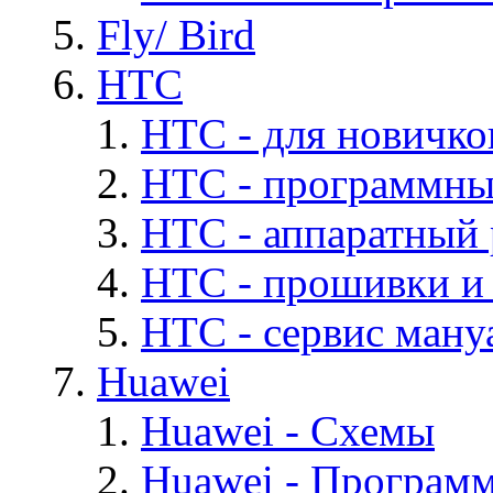
Fly/ Bird
HTC
HTC - для новичко
HTC - программны
HTC - аппаратный
HTC - прошивки и
HTC - cервис мануа
Huawei
Huawei - Cхемы
Huawei - Програм