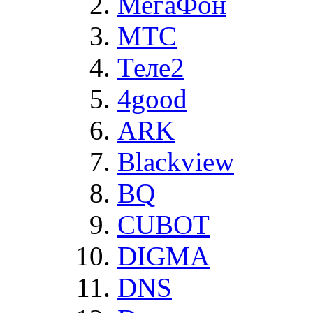
МегаФон
MTC
Теле2
4good
ARK
Blackview
BQ
CUBOT
DIGMA
DNS