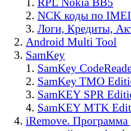
RPL Nokia BB5
NCK коды по IMEI
Логи, Кредиты, Ак
Android Multi Tool
SamKey
SamKey CodeReade
SamKey TMO Editi
SamKEY SPR Editi
SamKEY MTK Edit
iRemove. Программа 