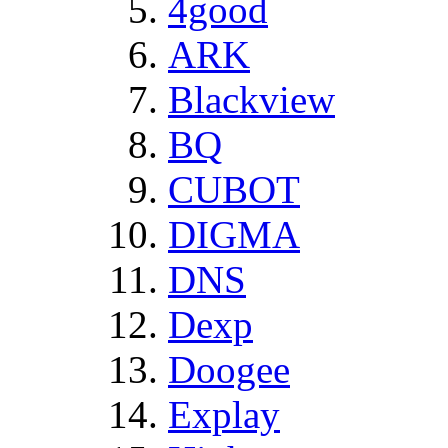
4good
ARK
Blackview
BQ
CUBOT
DIGMA
DNS
Dexp
Doogee
Explay