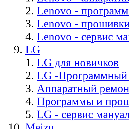
Lenovo - програм
Lenovo - прошивк
Lenovo - cервис ма
LG
LG для новичков
LG -Программный
Аппаратный ремон
Программы и про
LG - cервис мануал
Meizu