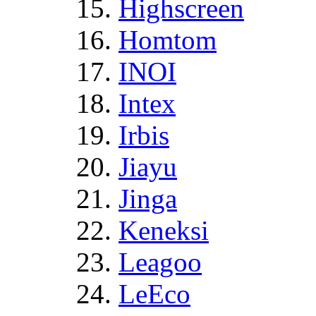
Highscreen
Homtom
INOI
Intex
Irbis
Jiayu
Jinga
Keneksi
Leagoo
LeEco