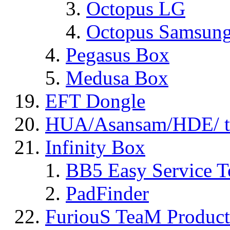
Octopus LG
Octopus Samsun
Pegasus Box
Medusa Box
EFT Dongle
HUA/Asansam/HDE/ t
Infinity Box
BB5 Easy Service T
PadFinder
FuriouS TeaM Product