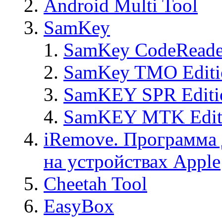
Android Multi Tool
SamKey
SamKey CodeReade
SamKey TMO Editi
SamKEY SPR Editi
SamKEY MTK Edit
iRemove. Программа 
на устройствах Apple
Cheetah Tool
EasyBox